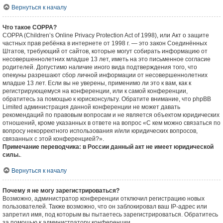
Вернуться к началу
Что такое COPPA?
COPPA (Children’s Online Privacy Protection Act of 1998), или Акт о защите
частных прав ребёнка в интернете от 1998 г. — это закон Соединённых
Штатов, требующий от сайтов, которые могут собирать информацию от
несовершеннолетних младше 13 лет, иметь на это письменное согласие
родителей. Допустимо наличие иного вида подтверждения того, что
опекуны разрешают сбор личной информации от несовершеннолетних
младше 13 лет. Если вы не уверены, применимо ли это к вам, как к
регистрирующемуся на конференции, или к самой конференции,
обратитесь за помощью к юрисконсульту. Обратите внимание, что phpBB
Limited администрация данной конференции не может давать
рекомендаций по правовым вопросам и не является объектом юридических
отношений, кроме указанных в ответе на вопрос «С кем можно связаться по
вопросу некорректного использования и/или юридических вопросов,
связанных с этой конференцией?».
Примечание переводчика: в России данный акт не имеет юридической
силы.
.
Вернуться к началу
Почему я не могу зарегистрироваться?
Возможно, администратор конференции отключил регистрацию новых
пользователей. Также возможно, что он заблокировал ваш IP-адрес или
запретил имя, под которым вы пытаетесь зарегистрироваться. Обратитесь
за помощью к администратору конференции.