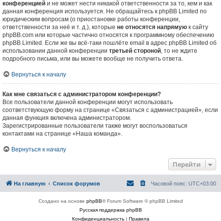
конференцией
и не может нести никакой ответственности за то, кем и как
данная конференция используется. Не обращайтесь к phpBB Limited по
юридическим вопросам (о приостановке работы конференции,
ответственности за неё и т. д.), которые
не относятся напрямую
к сайту
phpBB.com или которые частично относятся к программному обеспечению
phpBB Limited. Если же вы всё-таки пошлёте email в адрес phpBB Limited об
использовании данной конференции
третьей стороной
, то не ждите
подробного письма, или вы можете вообще не получить ответа.
Вернуться к началу
Как мне связаться с администратором конференции?
Все пользователи данной конференции могут использовать
соответствующую форму на странице «Связаться с администрацией», если
данная функция включена администратором.
Зарегистрированные пользователи также могут воспользоваться
контактами на странице «Наша команда».
Вернуться к началу
Перейти
На главную
Список форумов
Часовой пояс:
UTC+03:00
Создано на основе
phpBB
® Forum Software © phpBB Limited
Русская поддержка phpBB
Конфиденциальность
|
Правила