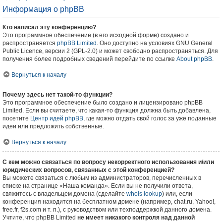
Информация о phpBB
Кто написал эту конференцию?
Это программное обеспечение (в его исходной форме) создано и
распространяется
phpBB Limited
. Оно доступно на условиях GNU General
Public Licence, версии 2 (GPL-2.0) и может свободно распространяться. Для
получения более подробных сведений перейдите по ссылке
About phpBB
.
Вернуться к началу
Почему здесь нет такой-то функции?
Это программное обеспечение было создано и лицензировано phpBB
Limited. Если вы считаете, что какая-то функция должна быть добавлена,
посетите
Центр идей phpBB
, где можно отдать свой голос за уже поданные
идеи или предложить собственные.
Вернуться к началу
С кем можно связаться по вопросу некорректного использования и/или
юридических вопросов, связанных с этой конференцией?
Вы можете связаться с любым из администраторов, перечисленных в
списке на странице «Наша команда». Если вы не получили ответа,
свяжитесь с владельцем домена (сделайте
whois lookup
) или, если
конференция находится на бесплатном домене (например, chat.ru, Yahoo!,
free.fr, f2s.com и т. п.), с руководством или техподдержкой данного домена.
Учтите, что phpBB Limited
не имеет никакого контроля над данной