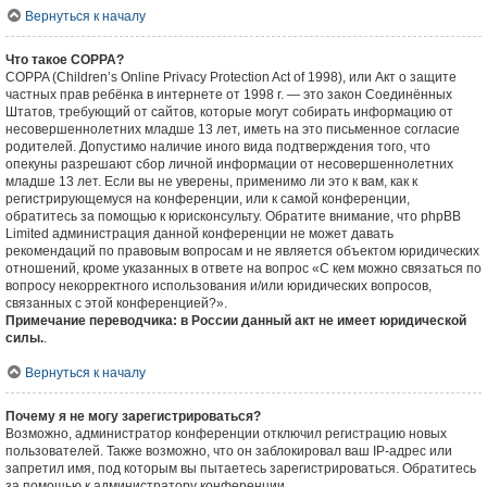
Вернуться к началу
Что такое COPPA?
COPPA (Children’s Online Privacy Protection Act of 1998), или Акт о защите
частных прав ребёнка в интернете от 1998 г. — это закон Соединённых
Штатов, требующий от сайтов, которые могут собирать информацию от
несовершеннолетних младше 13 лет, иметь на это письменное согласие
родителей. Допустимо наличие иного вида подтверждения того, что
опекуны разрешают сбор личной информации от несовершеннолетних
младше 13 лет. Если вы не уверены, применимо ли это к вам, как к
регистрирующемуся на конференции, или к самой конференции,
обратитесь за помощью к юрисконсульту. Обратите внимание, что phpBB
Limited администрация данной конференции не может давать
рекомендаций по правовым вопросам и не является объектом юридических
отношений, кроме указанных в ответе на вопрос «С кем можно связаться по
вопросу некорректного использования и/или юридических вопросов,
связанных с этой конференцией?».
Примечание переводчика: в России данный акт не имеет юридической
силы.
.
Вернуться к началу
Почему я не могу зарегистрироваться?
Возможно, администратор конференции отключил регистрацию новых
пользователей. Также возможно, что он заблокировал ваш IP-адрес или
запретил имя, под которым вы пытаетесь зарегистрироваться. Обратитесь
за помощью к администратору конференции.