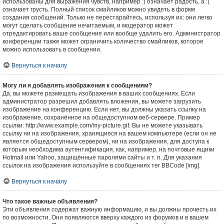
использованы для выражения чувств, например :) означает радость, а :(
означает грусть. Полный список смайликов можно увидеть в форме
создания сообщений. Только не перестарайтесь, используя их: они легко
могут сделать сообщение нечитаемым, и модератор может
отредактировать ваше сообщение или вообще удалить его. Администратор
конференции также может ограничить количество смайликов, которое
можно использовать в сообщении.
Вернуться к началу
Могу ли я добавлять изображения к сообщениям?
Да, вы можете размещать изображения в ваших сообщениях. Если
администратор разрешил добавлять вложения, вы можете загрузить
изображение на конференцию. Если нет, вы должны указать ссылку на
изображение, сохранённое на общедоступном веб-сервере. Пример
ссылки: http://www.example.com/my-picture.gif. Вы не можете указывать
ссылку ни на изображения, хранящиеся на вашем компьютере (если он не
является общедоступным сервером), ни на изображения, для доступа к
которым необходима аутентификация, как, например, на почтовые ящики
Hotmail или Yahoo, защищённые паролями сайты и т. п. Для указания
ссылок на изображения используйте в сообщениях тег BBCode [img].
Вернуться к началу
Что такое важные объявления?
Эти объявления содержат важную информацию, и вы должны прочесть их
по возможности. Они появляются вверху каждого из форумов и в вашем