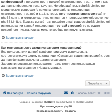
конференцией
и не может нести никакой ответственности за то, кем и как
данная конференция используется. Не обращайтесь к phpBB Limited по
юридическим вопросам (о приостановке работы конференции,
ответственности за неё и т. д.), которые
не относятся напрямую
к сайту
phpBB.com или которые частично относятся к программному обеспечению
phpBB Limited. Если же вы всё-таки пошлёте email в адрес phpBB Limited об
использовании данной конференции
третьей стороной
, то не ждите
подробного письма, или вы можете вообще не получить ответа.
Вернуться к началу
Как мне связаться с администратором конференции?
Все пользователи данной конференции могут использовать
соответствующую форму на странице «Связаться с администрацией», если
данная функция включена администратором.
Зарегистрированные пользователи также могут воспользоваться
контактами на странице «Наша команда».
Вернуться к началу
Перейти
На главную
Список форумов
Часовой пояс:
UTC+03:00
Создано на основе
phpBB
® Forum Software © phpBB Limited
Русская поддержка phpBB
Конфиденциальность
|
Правила