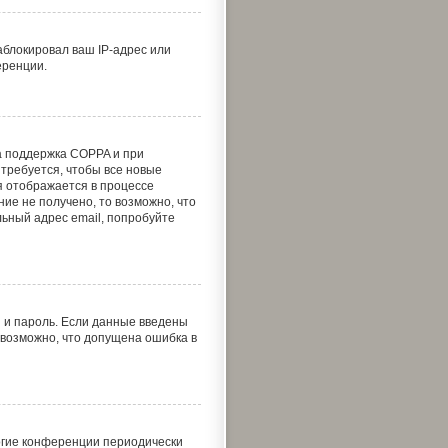
аблокировал ваш IP-адрес или
еренции.
на поддержка COPPA и при
 требуется, чтобы все новые
я отображается в процессе
ие не получено, то возможно, что
льный адрес email, попробуйте
я и пароль. Если данные введены
 возможно, что допущена ошибка в
ногие конференции периодически