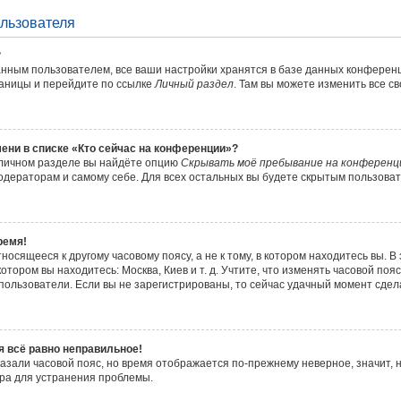
ользователя
?
анным пользователем, все ваши настройки хранятся в базе данных конференц
раницы и перейдите по ссылке
Личный раздел
. Там вы можете изменить все с
мени в списке «Кто сейчас на конференции»?
 личном разделе вы найдёте опцию
Скрывать моё пребывание на конференц
одераторам и самому себе. Для всех остальных вы будете скрытым пользова
ремя!
осящееся к другому часовому поясу, а не к тому, в котором находитесь вы. В
котором вы находитесь: Москва, Киев и т. д. Учтите, что изменять часовой поя
пользователи. Если вы не зарегистрированы, то сейчас удачный момент сдела
я всё равно неправильное!
казали часовой пояс, но время отображается по-прежнему неверное, значит,
ра для устранения проблемы.