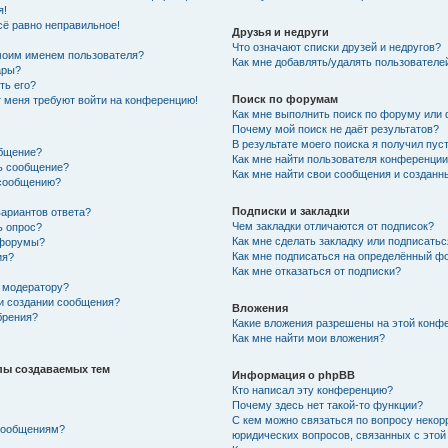
я!
сё равно неправильное!
Друзья и недруги
Что означают списки друзей и недругов?
моим именем пользователя?
Как мне добавлять/удалять пользователей
ары?
ть его?
Поиск по форумам
от меня требуют войти на конференцию!
Как мне выполнить поиск по форуму или
Почему мой поиск не даёт результатов?
В результате моего поиска я получил пус
общение?
Как мне найти пользователя конференци
ть сообщение?
Как мне найти свои сообщения и создан
 сообщению?
Подписки и закладки
вариантов ответа?
Чем закладки отличаются от подписок?
ь опрос?
Как мне сделать закладку или подписать
 форумы?
Как мне подписаться на определённый ф
ия?
Как мне отказаться от подписки?
 модератору?
ри создании сообщения?
Вложения
брения?
Какие вложения разрешены на этой конф
Как мне найти мои вложения?
пы создаваемых тем
Информация о phpBB
Кто написал эту конференцию?
Почему здесь нет такой-то функции?
С кем можно связаться по вопросу некор
 сообщениям?
юридических вопросов, связанных с это