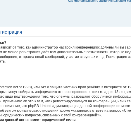
Как мне связаться с администратором к
егистрация
ься?
 зависит от того, как администратор настроил конференцию: должны ли вы за
ем не менее регистрация даёт вам дополнительные возможности, которые н
общения, отправка email-сообщений, участие в группах и т. д. Регистрация за
ать.
rotection Act of 1998), или Акт о защите частных прав ребёнка в интернете от 
торые могут собирать информацию от несовершеннолетних младше 13 лет, им
ого вида подтверждения того, что опекуны разрешают сбор личной информа
ы, применимо ли это к вам, как к регистрирующемуся на конференции, или к 
те внимание, что phpBB Limited администрация данной конференции не може
объектом юридических отношений, кроме указанных в ответе на вопрос «С ке
и юридических вопросов, связанных с этой конференцией?».
ии данный акт не имеет юридической силы.
.