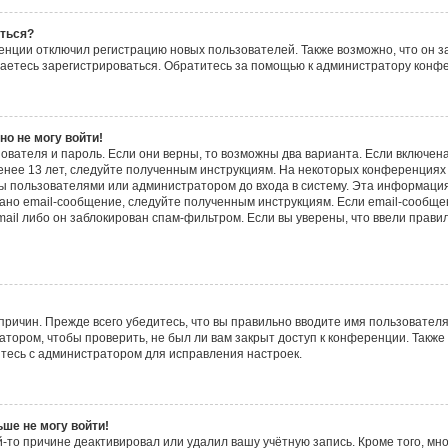
аться?
нции отключил регистрацию новых пользователей. Также возможно, что он з
таетесь зарегистрироваться. Обратитесь за помощью к администратору конф
но не могу войти!
ователя и пароль. Если они верны, то возможны два варианта. Если включе
менее 13 лет, следуйте полученным инструкциям. На некоторых конференциях
ы пользователями или администратором до входа в систему. Эта информаци
ано email-сообщение, следуйте полученным инструкциям. Если email-сообщен
ail либо он заблокирован спам-фильтром. Если вы уверены, что ввели прави
ричин. Прежде всего убедитесь, что вы правильно вводите имя пользовател
атором, чтобы проверить, не был ли вам закрыт доступ к конференции. Также
тесь с администратором для исправления настроек.
ьше не могу войти!
-то причине деактивировал или удалил вашу учётную запись. Кроме того, м