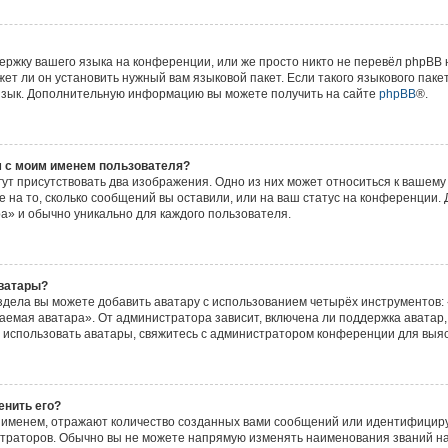
ржку вашего языка на конференции, или же просто никто не перевёл phpBB н
т ли он установить нужный вам языковой пакет. Если такого языкового пакет
язык. Дополнительную информацию вы можете получить на сайте
phpBB
®.
м с моим именем пользователя?
ут присутствовать два изображения. Одно из них может относиться к вашему 
е на то, сколько сообщений вы оставили, или на ваш статус на конференции. 
а» и обычно уникально для каждого пользователя.
аватары?
дела вы можете добавить аватару с использованием четырёх инструментов: 
емая аватара». От администратора зависит, включена ли поддержка аватар, 
е использовать аватары, свяжитесь с администратором конференции для выя
менить его?
 именем, отражают количество созданных вами сообщений или идентифицир
траторов. Обычно вы не можете напрямую изменять наименования званий на 