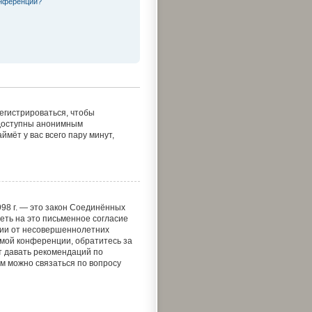
онференции?
регистрироваться, чтобы
едоступны анонимным
ймёт у вас всего пару минут,
1998 г. — это закон Соединённых
еть на это письменное согласие
ции от несовершеннолетних
самой конференции, обратитесь за
т давать рекомендаций по
м можно связаться по вопросу