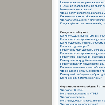
На конференции неправильное врем
Я изменил часовой пояс, но время в
Моего языка нет в списке!
Что означают изображения рядом с 
Как мне включить отображение ават
Что такое звание и как я могу измени
Когда я щёлкаю по ссылке «email», 
Создание сообщений
Как мне создать новую тему или со
Как мне отредактировать или удали
Как мне добавить подпись к своему
Как мне создать опрос?
Почему я не могу добавить больше 
Как мне отредактировать или удалит
Почему мне недоступны некоторые
Почему я не могу добавлять вложен
Почему я получил предупреждение?
Как мне пожаловаться на сообщения
Что означает кнопка «Сохранить» п
Почему моё сообщение требует одо
Как мне вновь поднять мою тему?
Форматирование сообщений и ти
Что такое BBCode?
Могу ли я использовать HTML?
Что такое смайлики?
Могу ли я добавлять изображения к
Что такое важные объявления?