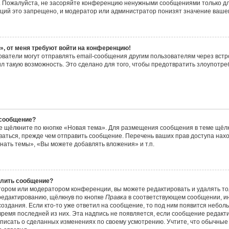
 Пожалуйста, не засоряйте конференцию ненужными сообщениями только для
ций это запрещено, и модератор или администратор понизят значение вашег
», от меня требуют войти на конференцию!
ователи могут отправлять email-сообщения другим пользователям через вст
л такую возможность. Это сделано для того, чтобы предотвратить злоупотр
 сообщение?
е щёлкните по кнопке «Новая тема». Для размещения сообщения в теме щёлк
ваться, прежде чем отправить сообщение. Перечень ваших прав доступа нах
нать темы», «Вы можете добавлять вложения» и т.п.
алить сообщение?
тором или модератором конференции, вы можете редактировать и удалять то
редактированию, щёлкнув по кнопке
Правка
в соответствующем сообщении, ин
создания. Если кто-то уже ответил на сообщение, то под ним появится небол
и время последней из них. Эта надпись не появляется, если сообщение редак
аписать о сделанных изменениях по своему усмотрению. Учтите, что обычные