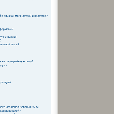
 в списках моих друзей и недругов?
 форумам?
тую страницу!
и?
ные мной темы?
ся на определённую тему?
орум?
еренции?
ректного использования и/или
й конференцией?