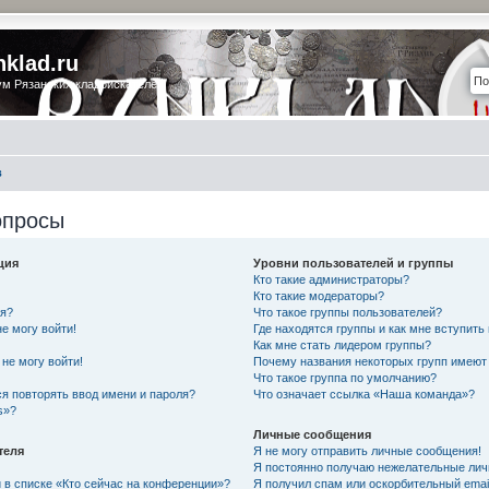
nklad.ru
м Рязанских кладоискателей
в
опросы
ция
Уровни пользователей и группы
Кто такие администраторы?
Кто такие модераторы?
ся?
Что такое группы пользователей?
не могу войти!
Где находятся группы и как мне вступить 
Как мне стать лидером группы?
не могу войти!
Почему названия некоторых групп имеют
Что такое группа по умолчанию?
я повторять ввод имени и пароля?
Что означает ссылка «Наша команда»?
s»?
Личные сообщения
теля
Я не могу отправить личные сообщения!
Я постоянно получаю нежелательные ли
 в списке «Кто сейчас на конференции»?
Я получил спам или оскорбительный email