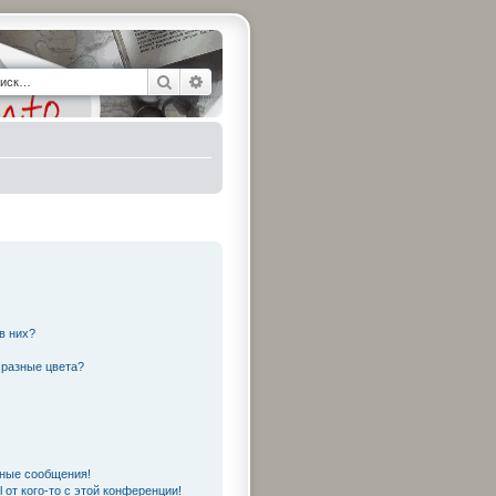
Поиск
Расширенный поиск
в них?
 разные цвета?
чные сообщения!
 от кого-то с этой конференции!