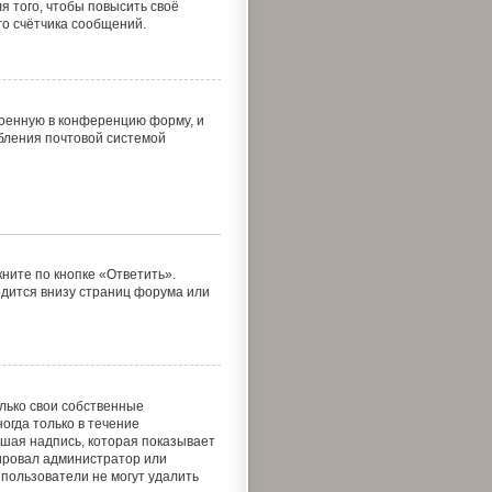
 того, чтобы повысить своё
о счётчика сообщений.
роенную в конференцию форму, и
ебления почтовой системой
ните по кнопке «Ответить».
одится внизу страниц форума или
лько свои собственные
огда только в течение
ьшая надпись, которая показывает
тировал администратор или
 пользователи не могут удалить