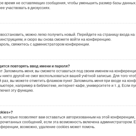
ое время не оставляющих сообщения, чтобы уменьшить размер базы данных.
ее участвовать в дискуссиях.
 восстановить, можно легко получить новый. Перейдите на страницу входа н
 инструкциям, и скоро вы снова сможете войти на конференцию.
пароль, свяжитесь с администратором конференции.
ится повторять ввод имени и пароля?
кт
Запомнить меня
, вы сможете оставаться под своим именем на конференци
ы никто другой не смог воспользоваться вашей учётной записью. Для того чт
й раз, вы можете отметить флажком пункт
Запомнить меня
при входе на кон
ьютере, например в библиотеке, интернет-кафе, университете и т. д. Если пу
ключил эту функцию.
okies»?
s, которые позволяют вам оставаться авторизованным на этой конференции,
 прочитанных сообщений, если эта возможность включена администратором. 
ференции, возможно, удаление cookies может помочь.