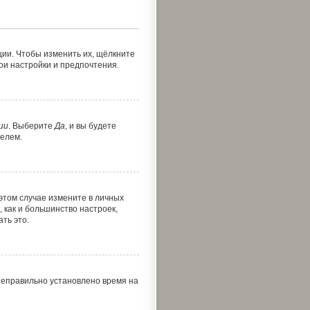
ии. Чтобы изменить их, щёлкните
вои настройки и предпочтения.
ии
. Выберите
Да
, и вы будете
телем.
 этом случае измените в личных
с, как и большинство настроек,
ть это.
 неправильно установлено время на