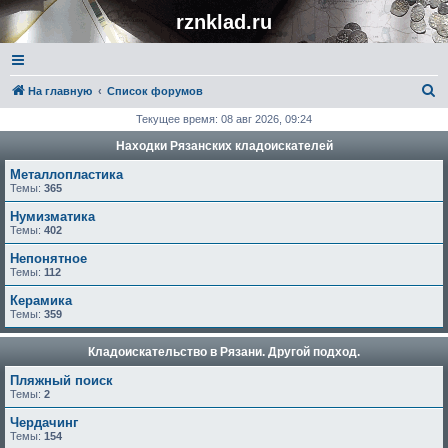
rznklad.ru
П
На главную
Список форумов
о
Текущее время: 08 авг 2026, 09:24
и
Находки Рязанских кладоискателей
с
Металлопластика
к
Темы:
365
Нумизматика
Темы:
402
Непонятное
Темы:
112
Керамика
Темы:
359
Кладоискательство в Рязани. Другой подход.
Пляжный поиск
Темы:
2
Чердачинг
Темы:
154