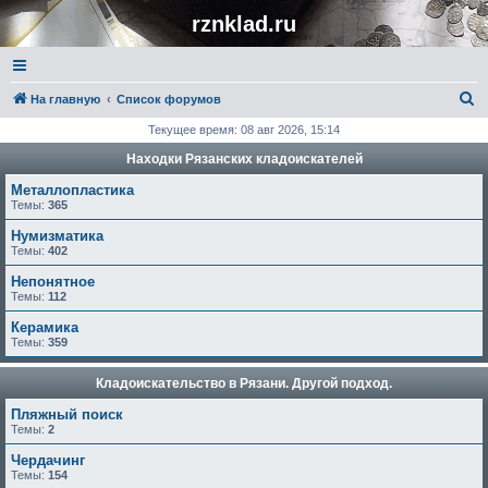
rznklad.ru
П
На главную
Список форумов
о
Текущее время: 08 авг 2026, 15:14
и
Находки Рязанских кладоискателей
с
Металлопластика
к
Темы:
365
Нумизматика
Темы:
402
Непонятное
Темы:
112
Керамика
Темы:
359
Кладоискательство в Рязани. Другой подход.
Пляжный поиск
Темы:
2
Чердачинг
Темы:
154