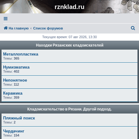
rznklad.ru
П
На главную
Список форумов
о
Текущее время: 07 авг 2026, 13:30
и
Находки Рязанских кладоискателей
с
Металлопластика
к
Темы:
365
Нумизматика
Темы:
402
Непонятное
Темы:
112
Керамика
Темы:
359
Кладоискательство в Рязани. Другой подход.
Пляжный поиск
Темы:
2
Чердачинг
Темы:
154