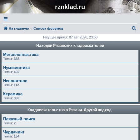
rznklad.ru
П
На главную
Список форумов
о
Текущее время: 07 авг 2026, 23:53
и
Находки Рязанских кладоискателей
с
Металлопластика
к
Темы:
365
Нумизматика
Темы:
402
Непонятное
Темы:
112
Керамика
Темы:
359
Кладоискательство в Рязани. Другой подход.
Пляжный поиск
Темы:
2
Чердачинг
Темы:
154