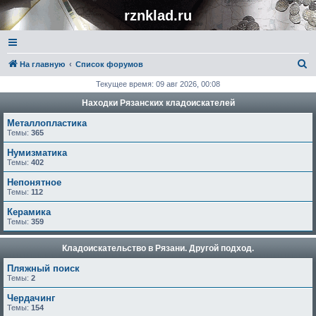
rznklad.ru
П
На главную
Список форумов
о
Текущее время: 09 авг 2026, 00:08
и
Находки Рязанских кладоискателей
с
Металлопластика
к
Темы:
365
Нумизматика
Темы:
402
Непонятное
Темы:
112
Керамика
Темы:
359
Кладоискательство в Рязани. Другой подход.
Пляжный поиск
Темы:
2
Чердачинг
Темы:
154