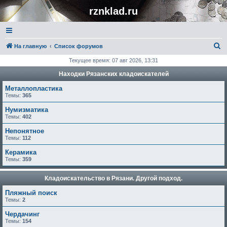
rznklad.ru
П
На главную
Список форумов
о
Текущее время: 07 авг 2026, 13:31
и
Находки Рязанских кладоискателей
с
Металлопластика
к
Темы:
365
Нумизматика
Темы:
402
Непонятное
Темы:
112
Керамика
Темы:
359
Кладоискательство в Рязани. Другой подход.
Пляжный поиск
Темы:
2
Чердачинг
Темы:
154