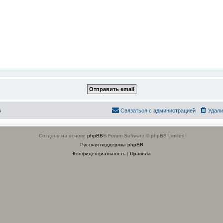
в
Связаться с администрацией
Удали
Создано на основе
phpBB
® Forum Software © phpBB Limited
Русская поддержка phpBB
Конфиденциальность
|
Правила