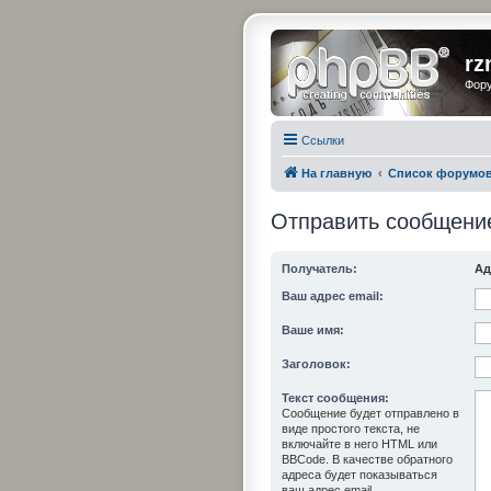
rz
Фору
Ссылки
На главную
Список форумо
Отправить сообщени
Получатель:
Ад
Ваш адрес email:
Ваше имя:
Заголовок:
Текст сообщения:
Сообщение будет отправлено в
виде простого текста, не
включайте в него HTML или
BBCode. В качестве обратного
адреса будет показываться
ваш адрес email.