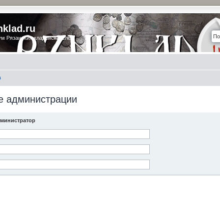
nklad.ru
м Рязанских кладоискателей
в
е администрации
министратор