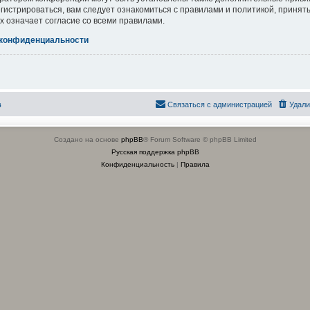
гистрироваться, вам следует ознакомиться с правилами и политикой, приня
х означает согласие со всеми правилами.
 конфиденциальности
в
Связаться с администрацией
Удали
Создано на основе
phpBB
® Forum Software © phpBB Limited
Русская поддержка phpBB
Конфиденциальность
|
Правила