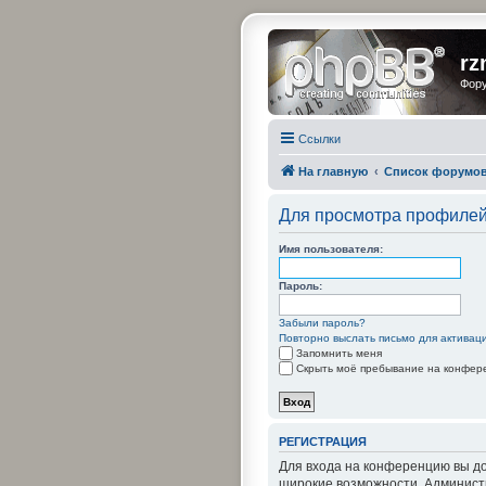
rz
Фору
Ссылки
На главную
Список форумо
Для просмотра профилей
Имя пользователя:
Пароль:
Забыли пароль?
Повторно выслать письмо для активац
Запомнить меня
Скрыть моё пребывание на конфере
РЕГИСТРАЦИЯ
Для входа на конференцию вы до
широкие возможности. Админист