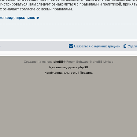
гистрироваться, вам следует ознакомиться с правилами и политикой, приня
х означает согласие со всеми правилами.
 конфиденциальности
в
Связаться с администрацией
Удали
Создано на основе
phpBB
® Forum Software © phpBB Limited
Русская поддержка phpBB
Конфиденциальность
|
Правила