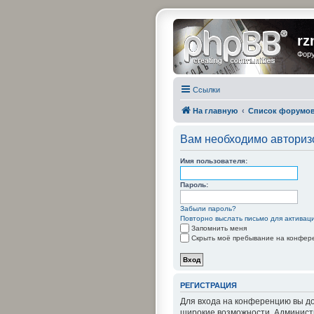
rz
Фору
Ссылки
На главную
Список форумо
Вам необходимо авторизо
Имя пользователя:
Пароль:
Забыли пароль?
Повторно выслать письмо для активац
Запомнить меня
Скрыть моё пребывание на конфере
РЕГИСТРАЦИЯ
Для входа на конференцию вы до
широкие возможности. Админист