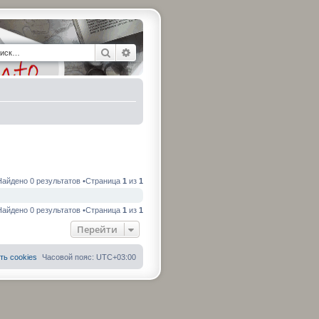
Поиск
Расширенный поиск
Найдено 0 результатов •Страница
1
из
1
Найдено 0 результатов •Страница
1
из
1
Перейти
ть cookies
Часовой пояс:
UTC+03:00