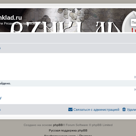
nklad.ru
м Рязанских кладоискателей
в
айдено.
у
в
Связаться с администрацией
Удали
Создано на основе
phpBB
® Forum Software © phpBB Limited
Русская поддержка phpBB
Конфиденциальность
|
Правила