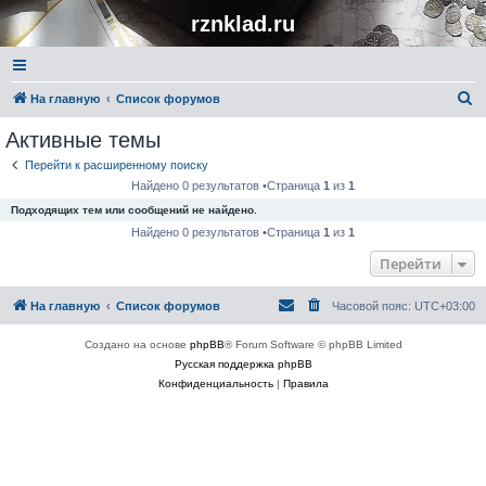
rznklad.ru
П
На главную
Список форумов
о
Активные темы
и
Перейти к расширенному поиску
с
Найдено 0 результатов •Страница
1
из
1
к
Подходящих тем или сообщений не найдено.
Найдено 0 результатов •Страница
1
из
1
Перейти
На главную
Список форумов
Часовой пояс:
UTC+03:00
Создано на основе
phpBB
® Forum Software © phpBB Limited
Русская поддержка phpBB
Конфиденциальность
|
Правила