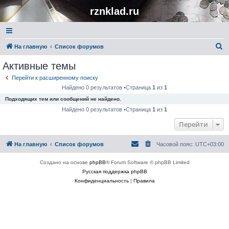
rznklad.ru
П
На главную
Список форумов
о
Активные темы
и
Перейти к расширенному поиску
с
Найдено 0 результатов •Страница
1
из
1
к
Подходящих тем или сообщений не найдено.
Найдено 0 результатов •Страница
1
из
1
Перейти
На главную
Список форумов
Часовой пояс:
UTC+03:00
Создано на основе
phpBB
® Forum Software © phpBB Limited
Русская поддержка phpBB
Конфиденциальность
|
Правила