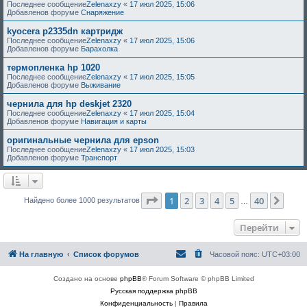
Последнее сообщение
Zelenaxzy
«
17 июл 2025, 15:06
Добавленов форуме
Снаряжение
kyocera p2335dn картридж
Последнее сообщение
Zelenaxzy
«
17 июл 2025, 15:06
Добавленов форуме
Барахолка
термопленка hp 1020
Последнее сообщение
Zelenaxzy
«
17 июл 2025, 15:05
Добавленов форуме
Выживание
чернила для hp deskjet 2320
Последнее сообщение
Zelenaxzy
«
17 июл 2025, 15:04
Добавленов форуме
Навигация и карты
оригинальные чернила для epson
Последнее сообщение
Zelenaxzy
«
17 июл 2025, 15:03
Добавленов форуме
Транспорт
Страница
1
из
40
1
2
3
4
5
40
След
Найдено более 1000 результатов
…
Перейти
На главную
Список форумов
Часовой пояс:
UTC+03:00
Создано на основе
phpBB
® Forum Software © phpBB Limited
Русская поддержка phpBB
Конфиденциальность
|
Правила