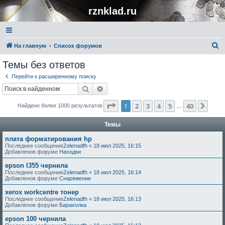
rznklad.ru
П
На главную
Список форумов
о
Темы без ответов
и
Перейти к расширенному поиску
с
Поиск
Расширенный поиск
к
Страница
1
из
40
1
2
3
4
5
40
След
Найдено более 1000 результатов
…
Темы
плата форматирования hp
Последнее сообщение
Zelenadfh
«
18 июл 2025, 16:15
Добавленов форуме
Находки
epson l355 чернила
Последнее сообщение
Zelenadfh
«
18 июл 2025, 16:14
Добавленов форуме
Снаряжение
xerox workcentre тонер
Последнее сообщение
Zelenadfh
«
18 июл 2025, 16:13
Добавленов форуме
Барахолка
epson 100 чернила