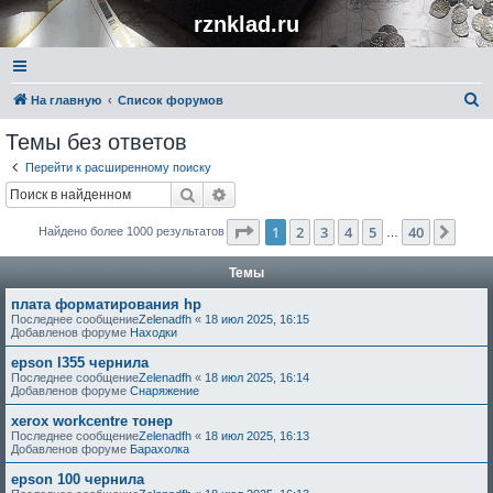
rznklad.ru
П
На главную
Список форумов
о
Темы без ответов
и
Перейти к расширенному поиску
с
Поиск
Расширенный поиск
к
Страница
1
из
40
1
2
3
4
5
40
След
Найдено более 1000 результатов
…
Темы
плата форматирования hp
Последнее сообщение
Zelenadfh
«
18 июл 2025, 16:15
Добавленов форуме
Находки
epson l355 чернила
Последнее сообщение
Zelenadfh
«
18 июл 2025, 16:14
Добавленов форуме
Снаряжение
xerox workcentre тонер
Последнее сообщение
Zelenadfh
«
18 июл 2025, 16:13
Добавленов форуме
Барахолка
epson 100 чернила