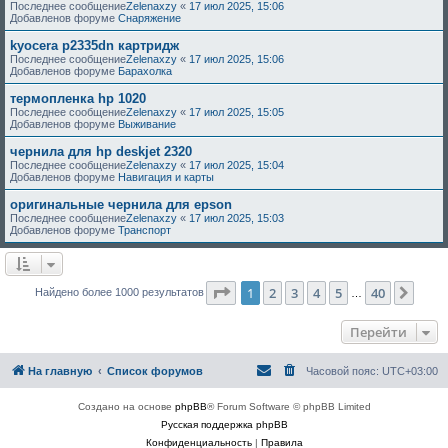
Последнее сообщение
Zelenaxzy
«
17 июл 2025, 15:06
Добавленов форуме
Снаряжение
kyocera p2335dn картридж
Последнее сообщение
Zelenaxzy
«
17 июл 2025, 15:06
Добавленов форуме
Барахолка
термопленка hp 1020
Последнее сообщение
Zelenaxzy
«
17 июл 2025, 15:05
Добавленов форуме
Выживание
чернила для hp deskjet 2320
Последнее сообщение
Zelenaxzy
«
17 июл 2025, 15:04
Добавленов форуме
Навигация и карты
оригинальные чернила для epson
Последнее сообщение
Zelenaxzy
«
17 июл 2025, 15:03
Добавленов форуме
Транспорт
Страница
1
из
40
1
2
3
4
5
40
След
Найдено более 1000 результатов
…
Перейти
На главную
Список форумов
Часовой пояс:
UTC+03:00
Создано на основе
phpBB
® Forum Software © phpBB Limited
Русская поддержка phpBB
Конфиденциальность
|
Правила