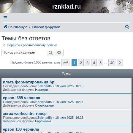
rznklad.ru
П
На главную
Список форумов
о
Темы без ответов
и
Перейти к расширенному поиску
с
Поиск
Расширенный поиск
к
Страница
1
из
40
1
2
3
4
5
40
След
Найдено более 1000 результатов
…
Темы
плата форматирования hp
Последнее сообщение
Zelenadfh
«
18 июл 2025, 16:15
Добавленов форуме
Находки
epson l355 чернила
Последнее сообщение
Zelenadfh
«
18 июл 2025, 16:14
Добавленов форуме
Снаряжение
xerox workcentre тонер
Последнее сообщение
Zelenadfh
«
18 июл 2025, 16:13
Добавленов форуме
Барахолка
epson 100 чернила