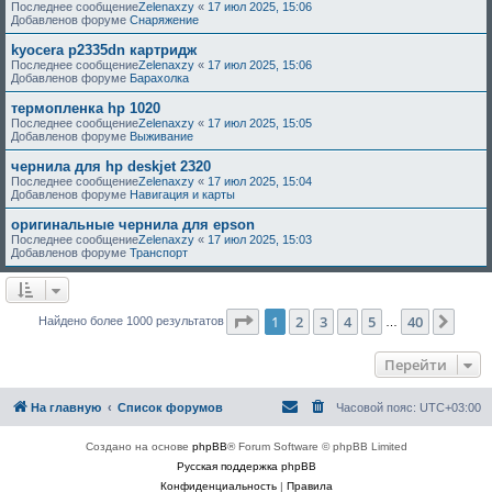
Последнее сообщение
Zelenaxzy
«
17 июл 2025, 15:06
Добавленов форуме
Снаряжение
kyocera p2335dn картридж
Последнее сообщение
Zelenaxzy
«
17 июл 2025, 15:06
Добавленов форуме
Барахолка
термопленка hp 1020
Последнее сообщение
Zelenaxzy
«
17 июл 2025, 15:05
Добавленов форуме
Выживание
чернила для hp deskjet 2320
Последнее сообщение
Zelenaxzy
«
17 июл 2025, 15:04
Добавленов форуме
Навигация и карты
оригинальные чернила для epson
Последнее сообщение
Zelenaxzy
«
17 июл 2025, 15:03
Добавленов форуме
Транспорт
Страница
1
из
40
1
2
3
4
5
40
След
Найдено более 1000 результатов
…
Перейти
На главную
Список форумов
Часовой пояс:
UTC+03:00
Создано на основе
phpBB
® Forum Software © phpBB Limited
Русская поддержка phpBB
Конфиденциальность
|
Правила