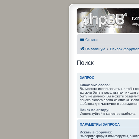
rz
Фору
Ссылки
На главную
Список форумо
Поиск
ЗАПРОС
Ключевые слова:
Вы можете использовать
+
, чтобы о
должны быть в результатах, и
-
для с
быть не должно. Вы можете раздели
поиска любого слова из списка. Исп
шаблона для частичного совпадения
Поиск по автору:
Используйте * в качестве шаблона.
ПАРАМЕТРЫ ЗАПРОСА
Искать в форумах:
Выберите форум или форумы, в кото