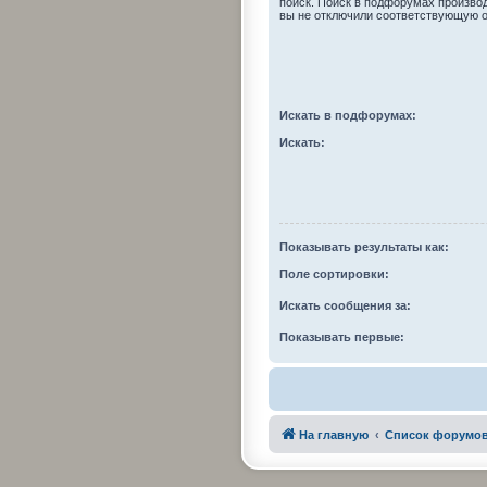
поиск. Поиск в подфорумах произво
вы не отключили соответствующую 
Искать в подфорумах:
Искать:
Показывать результаты как:
Поле сортировки:
Искать сообщения за:
Показывать первые:
На главную
Список форумо