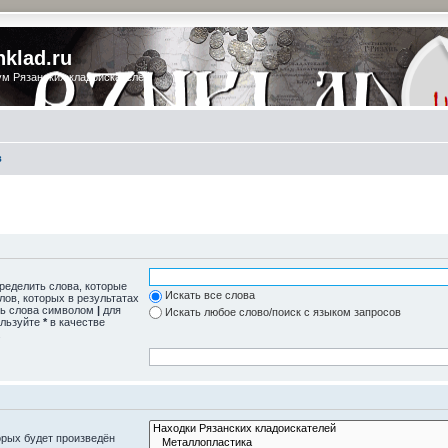
nklad.ru
м Рязанских кладоискателей
в
пределить слова, которые
Искать все слова
лов, которых в результатах
ть слова символом
|
для
Искать любое слово/поиск с языком запросов
ользуйте
*
в качестве
.
рых будет произведён