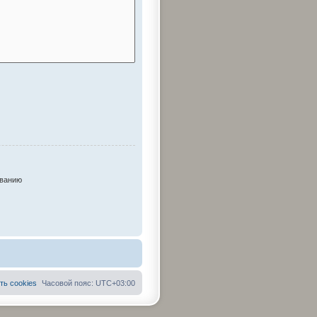
ыванию
ть cookies
Часовой пояс:
UTC+03:00