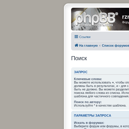
rz
Фору
Ссылки
На главную
Список форумо
Поиск
ЗАПРОС
Ключевые слова:
Вы можете использовать
+
, чтобы о
должны быть в результатах, и
-
для с
быть не должно. Вы можете раздели
поиска любого слова из списка. Исп
шаблона для частичного совпадения
Поиск по автору:
Используйте * в качестве шаблона.
ПАРАМЕТРЫ ЗАПРОСА
Искать в форумах:
Выберите форум или форумы, в кото