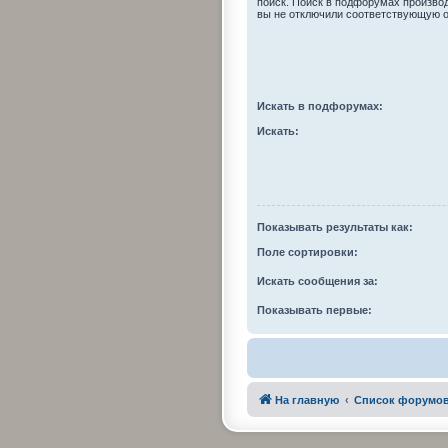
поиск. Поиск в подфорумах произво
вы не отключили соответствующую 
Искать в подфорумах:
Искать:
Показывать результаты как:
Поле сортировки:
Искать сообщения за:
Показывать первые:
На главную
Список форумо