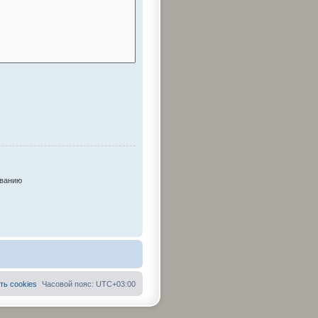
ыванию
ть cookies
Часовой пояс:
UTC+03:00