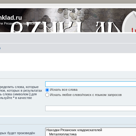
nklad.ru
м Рязанских кладоискателей
в
пределить слова, которые
Искать все слова
лов, которых в результатах
ть слова символом
|
для
Искать любое слово/поиск с языком запросов
ользуйте
*
в качестве
.
рых будет произведён