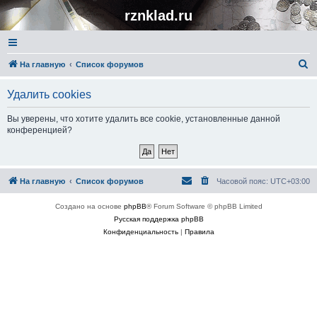
rznklad.ru
П
На главную
Список форумов
о
Удалить cookies
и
с
Вы уверены, что хотите удалить все cookie, установленные данной
конференцией?
к
На главную
Список форумов
Часовой пояс:
UTC+03:00
Создано на основе
phpBB
® Forum Software © phpBB Limited
Русская поддержка phpBB
Конфиденциальность
|
Правила