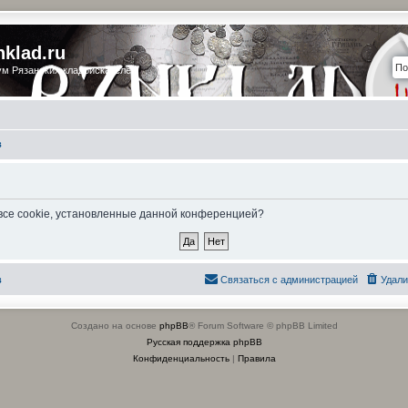
nklad.ru
м Рязанских кладоискателей
в
 все cookie, установленные данной конференцией?
в
Связаться с администрацией
Удали
Создано на основе
phpBB
® Forum Software © phpBB Limited
Русская поддержка phpBB
Конфиденциальность
|
Правила