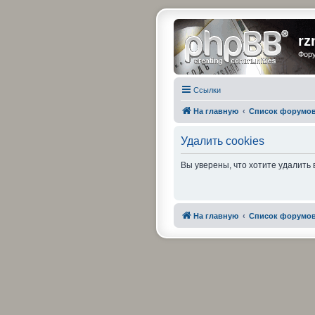
rz
Фору
Ссылки
На главную
Список форумо
Удалить cookies
Вы уверены, что хотите удалить
На главную
Список форумо