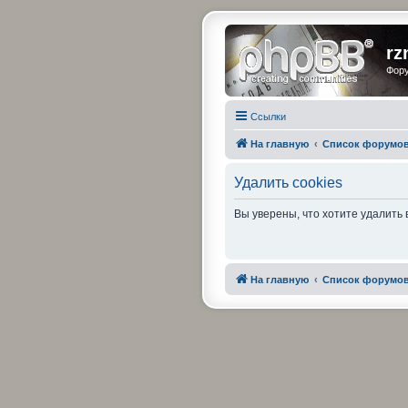
rz
Фору
Ссылки
На главную
Список форумо
Удалить cookies
Вы уверены, что хотите удалить
На главную
Список форумо