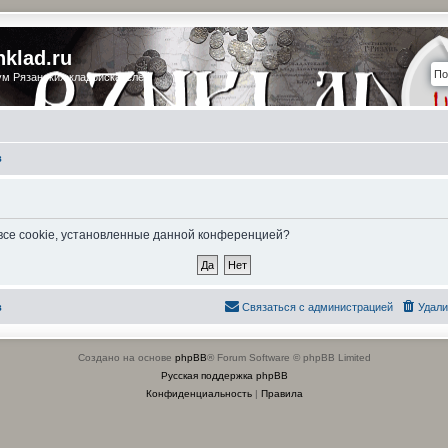
nklad.ru
м Рязанских кладоискателей
в
 все cookie, установленные данной конференцией?
в
Связаться с администрацией
Удали
Создано на основе
phpBB
® Forum Software © phpBB Limited
Русская поддержка phpBB
Конфиденциальность
|
Правила