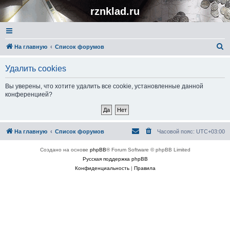
rznklad.ru
П
На главную
Список форумов
о
Удалить cookies
и
с
Вы уверены, что хотите удалить все cookie, установленные данной
конференцией?
к
На главную
Список форумов
Часовой пояс:
UTC+03:00
Создано на основе
phpBB
® Forum Software © phpBB Limited
Русская поддержка phpBB
Конфиденциальность
|
Правила