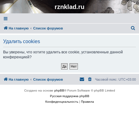
rznklad.ru
П
На главную
Список форумов
о
Удалить cookies
и
с
Вы уверены, что хотите удалить все cookie, установленные данной
конференцией?
к
На главную
Список форумов
Часовой пояс:
UTC+03:00
Создано на основе
phpBB
® Forum Software © phpBB Limited
Русская поддержка phpBB
Конфиденциальность
|
Правила