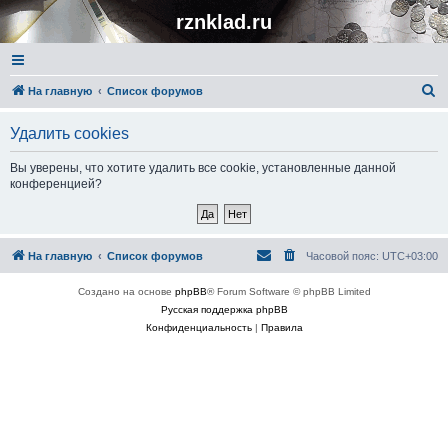
rznklad.ru
П
На главную
Список форумов
о
Удалить cookies
и
с
Вы уверены, что хотите удалить все cookie, установленные данной
конференцией?
к
На главную
Список форумов
Часовой пояс:
UTC+03:00
Создано на основе
phpBB
® Forum Software © phpBB Limited
Русская поддержка phpBB
Конфиденциальность
|
Правила