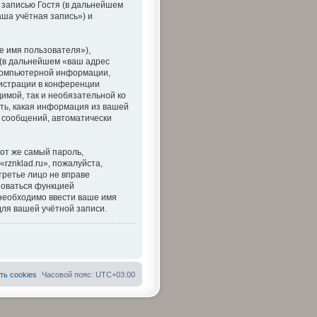
 записью Гостя (в дальнейшем
ша учётная запись») и
е имя пользователя»),
 (в дальнейшем «ваш адрес
 компьютерной информации,
истрации в конференции
димой, так и необязательной ко
ать, какая информация из вашей
я сообщений, автоматически
от же самый пароль,
rznklad.ru», пожалуйста,
 третье лицо не вправе
зоваться функцией
необходимо ввести ваше имя
для вашей учётной записи.
ть cookies
Часовой пояс:
UTC+03:00