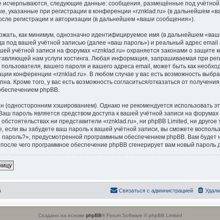
не исчерпываются, следующие данные: сообщения, размещённые под учётной
, указанные при регистрации в конференции «rznklad.ru» (в дальнейшем «ва
осле регистрации и авторизации (в дальнейшем «ваши сообщения»).
ржать, как минимум, однозначно идентифицируемое имя (в дальнейшем «ваш
а под вашей учётной записью (далее «ваш пароль») и реальный адрес email
шей учётной записи на форумах «rznklad.ru» охраняется законами о защите
тавляющей нам услуги хостинга. Любая информация, запрашиваемая при рег
и пользователя, вашего пароля и вашего адреса email, может быть как необхо
ации конференции «rznklad.ru». В любом случае у вас есть возможность выбр
на. Кроме того, у вас есть возможность согласиться/отказаться от получени
обеспечением phpBB.
 (односторонним хэшированием). Однако не рекомендуется использовать эт
 Ваш пароль является средством доступа к вашей учётной записи на форумах «
х обстоятельствах ни представители «rznklad.ru», ни phpBB Limited, ни другое
е, если вы забудете ваш пароль к вашей учётной записи, вы сможете восполь
 пароль?», предусмотренной программным обеспечением phpBB. Вам будет 
, после чего программное обеспечение phpBB сгенерирует вам новый пароль 
ницу
в
Связаться с администрацией
Удали
Создано на основе
phpBB
® Forum Software © phpBB Limited