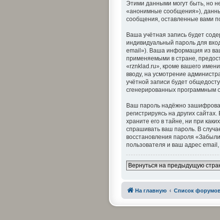
Этими данными могут быть, но 
«анонимные сообщения»), данные
сообщения, оставленные вами п
Ваша учётная запись будет соде
индивидуальный пароль для вход
email»). Ваша информация из ва
применяемыми в стране, предос
«rznklad.ru», кроме вашего имен
вводу, на усмотрение администр
учётной записи будет общедоступ
сгенерированных программным 
Ваш пароль надёжно зашифрован
регистрируясь на других сайтах.
храните его в тайне, ни при каки
спрашивать ваш пароль. В случа
восстановления пароля «Забыли
пользователя и ваш адрес email
Вернуться на предыдущую стра
На главную
Список форумо