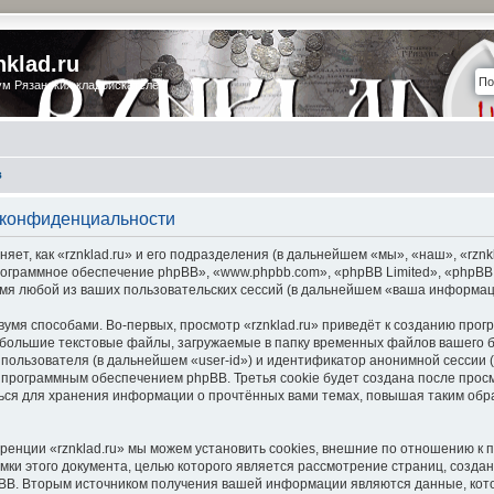
nklad.ru
м Рязанских кладоискателей
в
о конфиденциальности
т, как «rznklad.ru» и его подразделения (в дальнейшем «мы», «наш», «rznklad.
рограммное обеспечение phpBB», «www.phpbb.com», «phpBB Limited», «phpBB
мя любой из ваших пользовательских сессий (в дальнейшем «ваша информац
умя способами. Во-первых, просмотр «rznklad.ru» приведёт к созданию пр
ебольшие текстовые файлы, загружаемые в папку временных файлов вашего б
пользователя (в дальнейшем «user-id») и идентификатор анонимной сессии (
 программным обеспечением phpBB. Третья cookie будет создана после прос
аться для хранения информации о прочтённых вами темах, повышая таким обр
ренции «rznklad.ru» мы можем установить cookies, внешние по отношению к
амки этого документа, целью которого является рассмотрение страниц, созд
B. Вторым источником получения вашей информации являются данные, кото