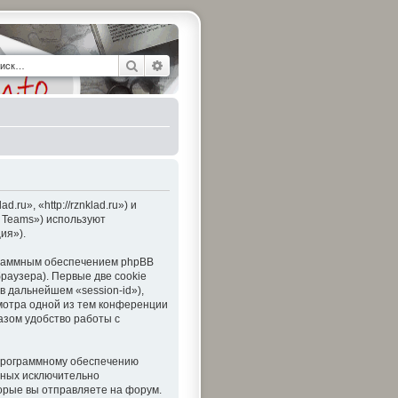
Поиск
Расширенный поиск
ru», «http://rznklad.ru») и
 Teams») используют
ия»).
ограммным обеспечением phpBB
раузера). Первые две cookie
в дальнейшем «session-id»),
мотра одной из тем конференции
азом удобство работы с
 программному обеспечению
анных исключительно
рые вы отправляете на форум.