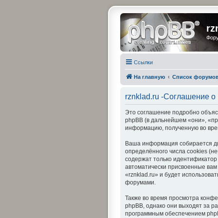
rz
Фору
Ссылки
На главную
Список форумо
rznklad.ru -Соглашение 
Это соглашение подробно объясняе
phpBB (в дальнейшем «они», «п
информацию, полученную во вре
Ваша информация собирается дв
определённого числа cookies (н
содержат только идентификатор 
автоматически присвоенные вам
«rznklad.ru» и будет использов
форумами.
Также во время просмотра конфе
phpBB, однако они выходят за р
программным обеспечением phpB