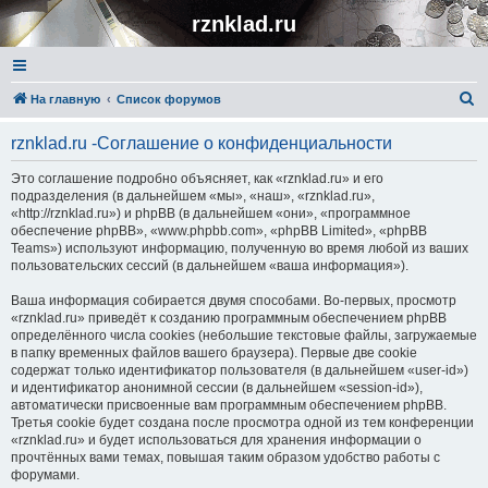
rznklad.ru
П
На главную
Список форумов
о
rznklad.ru -Соглашение о конфиденциальности
и
с
Это соглашение подробно объясняет, как «rznklad.ru» и его
подразделения (в дальнейшем «мы», «наш», «rznklad.ru»,
к
«http://rznklad.ru») и phpBB (в дальнейшем «они», «программное
обеспечение phpBB», «www.phpbb.com», «phpBB Limited», «phpBB
Teams») используют информацию, полученную во время любой из ваших
пользовательских сессий (в дальнейшем «ваша информация»).
Ваша информация собирается двумя способами. Во-первых, просмотр
«rznklad.ru» приведёт к созданию программным обеспечением phpBB
определённого числа cookies (небольшие текстовые файлы, загружаемые
в папку временных файлов вашего браузера). Первые две cookie
содержат только идентификатор пользователя (в дальнейшем «user-id»)
и идентификатор анонимной сессии (в дальнейшем «session-id»),
автоматически присвоенные вам программным обеспечением phpBB.
Третья cookie будет создана после просмотра одной из тем конференции
«rznklad.ru» и будет использоваться для хранения информации о
прочтённых вами темах, повышая таким образом удобство работы с
форумами.