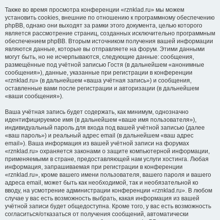
Также во время просмотра конференции «rznklad.ru» мы можем
установить cookies, внешние по отношению к программному обеспечению
phpBB, однако они выходят за рамки этого документа, целью которого
является рассмотрение страниц, созданных исключительно программным
обеспечением phpBB. Вторым источником получения вашей информации
являются данные, которые вы отправляете на форум. Этими данными
могут быть, но не исчерпываются, следующие данные: сообщения,
размещённые под учётной записью Гостя (в дальнейшем «анонимные
сообщения»), данные, указанные при регистрации в конференции
«rznklad.ru» (в дальнейшем «ваша учётная запись») и сообщения,
оставленные вами после регистрации и авторизации (в дальнейшем
«ваши сообщения»).
Ваша учётная запись будет содержать, как минимум, однозначно
идентифицируемое имя (в дальнейшем «ваше имя пользователя»),
индивидуальный пароль для входа под вашей учётной записью (далее
«ваш пароль») и реальный адрес email (в дальнейшем «ваш адрес
email»). Ваша информация из вашей учётной записи на форумах
«rznklad.ru» охраняется законами о защите компьютерной информации,
применяемыми в стране, предоставляющей нам услуги хостинга. Любая
информация, запрашиваемая при регистрации в конференции
«rznklad.ru», кроме вашего имени пользователя, вашего пароля и вашего
адреса email, может быть как необходимой, так и необязательной ко
вводу, на усмотрение администрации конференции «rznklad.ru». В любом
случае у вас есть возможность выбрать, какая информация из вашей
учётной записи будет общедоступна. Кроме того, у вас есть возможность
согласиться/отказаться от получения сообщений, автоматически