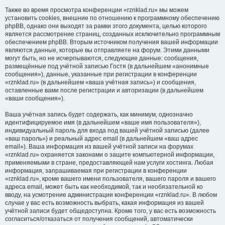
Также во время просмотра конференции «rznklad.ru» мы можем
установить cookies, внешние по отношению к программному обеспечению
phpBB, однако они выходят за рамки этого документа, целью которого
является рассмотрение страниц, созданных исключительно программным
обеспечением phpBB. Вторым источником получения вашей информации
являются данные, которые вы отправляете на форум. Этими данными
могут быть, но не исчерпываются, следующие данные: сообщения,
размещённые под учётной записью Гостя (в дальнейшем «анонимные
сообщения»), данные, указанные при регистрации в конференции
«rznklad.ru» (в дальнейшем «ваша учётная запись») и сообщения,
оставленные вами после регистрации и авторизации (в дальнейшем
«ваши сообщения»).
Ваша учётная запись будет содержать, как минимум, однозначно
идентифицируемое имя (в дальнейшем «ваше имя пользователя»),
индивидуальный пароль для входа под вашей учётной записью (далее
«ваш пароль») и реальный адрес email (в дальнейшем «ваш адрес
email»). Ваша информация из вашей учётной записи на форумах
«rznklad.ru» охраняется законами о защите компьютерной информации,
применяемыми в стране, предоставляющей нам услуги хостинга. Любая
информация, запрашиваемая при регистрации в конференции
«rznklad.ru», кроме вашего имени пользователя, вашего пароля и вашего
адреса email, может быть как необходимой, так и необязательной ко
вводу, на усмотрение администрации конференции «rznklad.ru». В любом
случае у вас есть возможность выбрать, какая информация из вашей
учётной записи будет общедоступна. Кроме того, у вас есть возможность
согласиться/отказаться от получения сообщений, автоматически