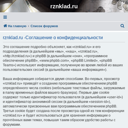
rznklad.ru
П
На главную
Список форумов
о
rznklad.ru -Соглашение о конфиденциальности
и
с
Это соглашение подробно объясняет, как «rznklad.ru» и его
подразделения (в дальнейшем «мы», «наш», «rznklad.ru»,
к
«http://rznklad.ru») и phpBB (в дальнейшем «они», «программное
обеспечение phpBB», «www.phpbb.com», «phpBB Limited», «phpBB
Teams») используют информацию, полученную во время любой из ваших
пользовательских сессий (в дальнейшем «ваша информация»).
Ваша информация собирается двумя способами. Во-первых, просмотр
«rznklad.ru» приведёт к созданию программным обеспечением phpBB
определённого числа cookies (небольшие текстовые файлы, загружаемые
в папку временных файлов вашего браузера). Первые две cookie
содержат только идентификатор пользователя (в дальнейшем «user-id»)
и идентификатор анонимной сессии (в дальнейшем «session-id»),
автоматически присвоенные вам программным обеспечением phpBB.
Третья cookie будет создана после просмотра одной из тем конференции
«rznklad.ru» и будет использоваться для хранения информации о
прочтённых вами темах, повышая таким образом удобство работы с
форумами.