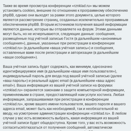
Также во время просмотра конференции «rznklad.ru» мы можем
установить cookies, внешние по отношению к программному обеспечению
phpBB, однако они выходят за рамки этого документа, целью которого
является рассмотрение страниц, созданных исключительно программным
обеспечением phpBB. Вторым источником получения вашей информации
являются данные, которые вы отправляете на форум. Этими данными
могут быть, но не исчерпываются, следующие данные: сообщения,
размещённые под учётной записью Гостя (в дальнейшем «анонимные
сообщения»), данные, указанные при регистрации в конференции
«rznklad.ru» (в дальнейшем «ваша учётная запись») и сообщения,
оставленные вами после регистрации и авторизации (в дальнейшем
«ваши сообщения»).
Ваша учётная запись будет содержать, как минимум, однозначно
идентифицируемое имя (в дальнейшем «ваше имя пользователя»),
индивидуальный пароль для входа под вашей учётной записью (далее
«ваш пароль») и реальный адрес email (в дальнейшем «ваш адрес
email»). Ваша информация из вашей учётной записи на форумах
«rznklad.ru» охраняется законами о защите компьютерной информации,
применяемыми в стране, предоставляющей нам услуги хостинга. Любая
информация, запрашиваемая при регистрации в конференции
«rznklad.ru», кроме вашего имени пользователя, вашего пароля и вашего
адреса email, может быть как необходимой, так и необязательной ко
вводу, на усмотрение администрации конференции «rznklad.ru». В любом
случае у вас есть возможность выбрать, какая информация из вашей
учётной записи будет общедоступна. Кроме того, у вас есть возможность
согласиться/отказаться от получения сообщений, автоматически