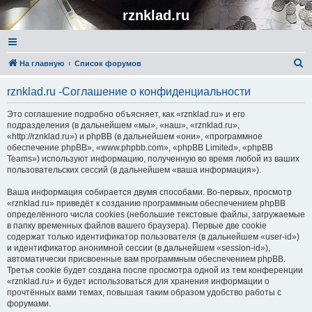
rznklad.ru
П
На главную
Список форумов
о
rznklad.ru -Соглашение о конфиденциальности
и
с
Это соглашение подробно объясняет, как «rznklad.ru» и его
подразделения (в дальнейшем «мы», «наш», «rznklad.ru»,
к
«http://rznklad.ru») и phpBB (в дальнейшем «они», «программное
обеспечение phpBB», «www.phpbb.com», «phpBB Limited», «phpBB
Teams») используют информацию, полученную во время любой из ваших
пользовательских сессий (в дальнейшем «ваша информация»).
Ваша информация собирается двумя способами. Во-первых, просмотр
«rznklad.ru» приведёт к созданию программным обеспечением phpBB
определённого числа cookies (небольшие текстовые файлы, загружаемые
в папку временных файлов вашего браузера). Первые две cookie
содержат только идентификатор пользователя (в дальнейшем «user-id»)
и идентификатор анонимной сессии (в дальнейшем «session-id»),
автоматически присвоенные вам программным обеспечением phpBB.
Третья cookie будет создана после просмотра одной из тем конференции
«rznklad.ru» и будет использоваться для хранения информации о
прочтённых вами темах, повышая таким образом удобство работы с
форумами.