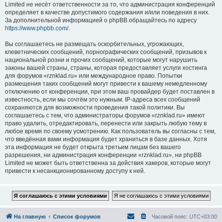
Limited не несёт ответственности за то, что администрация конференций
определяет в качестве допустимого содержания и/или поведения в них.
За дополнительной информацией о phpBB обращайтесь по адресу
https://www.phpbb.com/
.
Вы соглашаетесь не размещать оскорбительных, угрожающих,
клеветнических сообщений, порнографических сообщений, призывов к
национальной розни и прочих сообщений, которые могут нарушить
законы вашей страны, страны, которая предоставляет услуги хостинга
для форумов «rznklad.ru» или международное право. Попытки
размещения таких сообщений могут привести к вашему немедленному
отключению от конференции, при этом ваш провайдер будет поставлен в
известность, если мы сочтём это нужным. IP-адреса всех сообщений
сохраняются для возможности проведения такой политики. Вы
соглашаетесь с тем, что администраторы форумов «rznklad.ru» имеют
право удалить, отредактировать, перенести или закрыть любую тему в
любое время по своему усмотрению. Как пользователь вы согласны с тем,
что введённая вами информация будет храниться в базе данных. Хотя
эта информация не будет открыта третьим лицам без вашего
разрешения, ни администрация конференции «rznklad.ru», ни phpBB
Limited не может быть ответственна за действия хакеров, которые могут
привести к несанкционированному доступу к ней.
На главную
Список форумов
Часовой пояс:
UTC+03:00