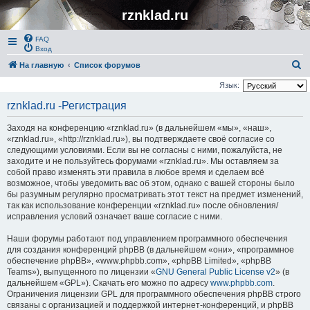
rznklad.ru
FAQ
Вход
П
На главную
Список форумов
о
Язык:
и
rznklad.ru -Регистрация
с
Заходя на конференцию «rznklad.ru» (в дальнейшем «мы», «наш»,
к
«rznklad.ru», «http://rznklad.ru»), вы подтверждаете своё согласие со
следующими условиями. Если вы не согласны с ними, пожалуйста, не
заходите и не пользуйтесь форумами «rznklad.ru». Мы оставляем за
собой право изменять эти правила в любое время и сделаем всё
возможное, чтобы уведомить вас об этом, однако с вашей стороны было
бы разумным регулярно просматривать этот текст на предмет изменений,
так как использование конференции «rznklad.ru» после обновления/
исправления условий означает ваше согласие с ними.
Наши форумы работают под управлением программного обеспечения
для создания конференций phpBB (в дальнейшем «они», «программное
обеспечение phpBB», «www.phpbb.com», «phpBB Limited», «phpBB
Teams»), выпущенного по лицензии «
GNU General Public License v2
» (в
дальнейшем «GPL»). Скачать его можно по адресу
www.phpbb.com
.
Ограничения лицензии GPL для программного обеспечения phpBB строго
связаны с организацией и поддержкой интернет-конференций, и phpBB