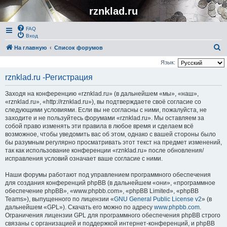
rznklad.ru
FAQ
Вход
П
На главную
Список форумов
о
Язык:
и
rznklad.ru -Регистрация
с
Заходя на конференцию «rznklad.ru» (в дальнейшем «мы», «наш»,
к
«rznklad.ru», «http://rznklad.ru»), вы подтверждаете своё согласие со
следующими условиями. Если вы не согласны с ними, пожалуйста, не
заходите и не пользуйтесь форумами «rznklad.ru». Мы оставляем за
собой право изменять эти правила в любое время и сделаем всё
возможное, чтобы уведомить вас об этом, однако с вашей стороны было
бы разумным регулярно просматривать этот текст на предмет изменений,
так как использование конференции «rznklad.ru» после обновления/
исправления условий означает ваше согласие с ними.
Наши форумы работают под управлением программного обеспечения
для создания конференций phpBB (в дальнейшем «они», «программное
обеспечение phpBB», «www.phpbb.com», «phpBB Limited», «phpBB
Teams»), выпущенного по лицензии «
GNU General Public License v2
» (в
дальнейшем «GPL»). Скачать его можно по адресу
www.phpbb.com
.
Ограничения лицензии GPL для программного обеспечения phpBB строго
связаны с организацией и поддержкой интернет-конференций, и phpBB