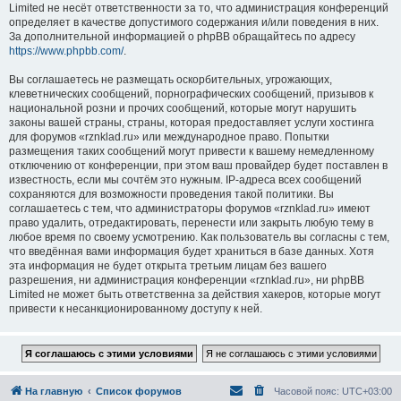
Limited не несёт ответственности за то, что администрация конференций
определяет в качестве допустимого содержания и/или поведения в них.
За дополнительной информацией о phpBB обращайтесь по адресу
https://www.phpbb.com/
.
Вы соглашаетесь не размещать оскорбительных, угрожающих,
клеветнических сообщений, порнографических сообщений, призывов к
национальной розни и прочих сообщений, которые могут нарушить
законы вашей страны, страны, которая предоставляет услуги хостинга
для форумов «rznklad.ru» или международное право. Попытки
размещения таких сообщений могут привести к вашему немедленному
отключению от конференции, при этом ваш провайдер будет поставлен в
известность, если мы сочтём это нужным. IP-адреса всех сообщений
сохраняются для возможности проведения такой политики. Вы
соглашаетесь с тем, что администраторы форумов «rznklad.ru» имеют
право удалить, отредактировать, перенести или закрыть любую тему в
любое время по своему усмотрению. Как пользователь вы согласны с тем,
что введённая вами информация будет храниться в базе данных. Хотя
эта информация не будет открыта третьим лицам без вашего
разрешения, ни администрация конференции «rznklad.ru», ни phpBB
Limited не может быть ответственна за действия хакеров, которые могут
привести к несанкционированному доступу к ней.
На главную
Список форумов
Часовой пояс:
UTC+03:00