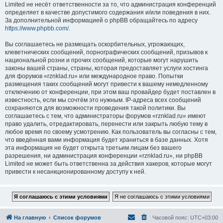
Limited не несёт ответственности за то, что администрация конференций
определяет в качестве допустимого содержания и/или поведения в них.
За дополнительной информацией о phpBB обращайтесь по адресу
https://www.phpbb.com/
.
Вы соглашаетесь не размещать оскорбительных, угрожающих,
клеветнических сообщений, порнографических сообщений, призывов к
национальной розни и прочих сообщений, которые могут нарушить
законы вашей страны, страны, которая предоставляет услуги хостинга
для форумов «rznklad.ru» или международное право. Попытки
размещения таких сообщений могут привести к вашему немедленному
отключению от конференции, при этом ваш провайдер будет поставлен в
известность, если мы сочтём это нужным. IP-адреса всех сообщений
сохраняются для возможности проведения такой политики. Вы
соглашаетесь с тем, что администраторы форумов «rznklad.ru» имеют
право удалить, отредактировать, перенести или закрыть любую тему в
любое время по своему усмотрению. Как пользователь вы согласны с тем,
что введённая вами информация будет храниться в базе данных. Хотя
эта информация не будет открыта третьим лицам без вашего
разрешения, ни администрация конференции «rznklad.ru», ни phpBB
Limited не может быть ответственна за действия хакеров, которые могут
привести к несанкционированному доступу к ней.
На главную
Список форумов
Часовой пояс:
UTC+03:00