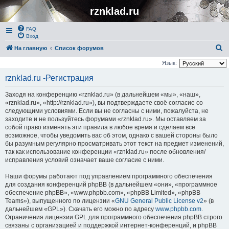
rznklad.ru
FAQ
Вход
П
На главную
Список форумов
о
Язык:
и
rznklad.ru -Регистрация
с
Заходя на конференцию «rznklad.ru» (в дальнейшем «мы», «наш»,
к
«rznklad.ru», «http://rznklad.ru»), вы подтверждаете своё согласие со
следующими условиями. Если вы не согласны с ними, пожалуйста, не
заходите и не пользуйтесь форумами «rznklad.ru». Мы оставляем за
собой право изменять эти правила в любое время и сделаем всё
возможное, чтобы уведомить вас об этом, однако с вашей стороны было
бы разумным регулярно просматривать этот текст на предмет изменений,
так как использование конференции «rznklad.ru» после обновления/
исправления условий означает ваше согласие с ними.
Наши форумы работают под управлением программного обеспечения
для создания конференций phpBB (в дальнейшем «они», «программное
обеспечение phpBB», «www.phpbb.com», «phpBB Limited», «phpBB
Teams»), выпущенного по лицензии «
GNU General Public License v2
» (в
дальнейшем «GPL»). Скачать его можно по адресу
www.phpbb.com
.
Ограничения лицензии GPL для программного обеспечения phpBB строго
связаны с организацией и поддержкой интернет-конференций, и phpBB