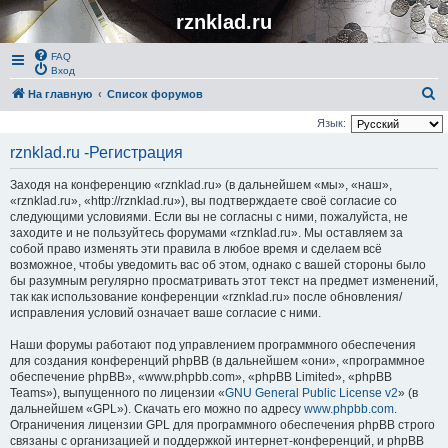
rznklad.ru
FAQ
Вход
П
На главную
Список форумов
о
Язык:
и
rznklad.ru -Регистрация
с
Заходя на конференцию «rznklad.ru» (в дальнейшем «мы», «наш»,
к
«rznklad.ru», «http://rznklad.ru»), вы подтверждаете своё согласие со
следующими условиями. Если вы не согласны с ними, пожалуйста, не
заходите и не пользуйтесь форумами «rznklad.ru». Мы оставляем за
собой право изменять эти правила в любое время и сделаем всё
возможное, чтобы уведомить вас об этом, однако с вашей стороны было
бы разумным регулярно просматривать этот текст на предмет изменений,
так как использование конференции «rznklad.ru» после обновления/
исправления условий означает ваше согласие с ними.
Наши форумы работают под управлением программного обеспечения
для создания конференций phpBB (в дальнейшем «они», «программное
обеспечение phpBB», «www.phpbb.com», «phpBB Limited», «phpBB
Teams»), выпущенного по лицензии «
GNU General Public License v2
» (в
дальнейшем «GPL»). Скачать его можно по адресу
www.phpbb.com
.
Ограничения лицензии GPL для программного обеспечения phpBB строго
связаны с организацией и поддержкой интернет-конференций, и phpBB