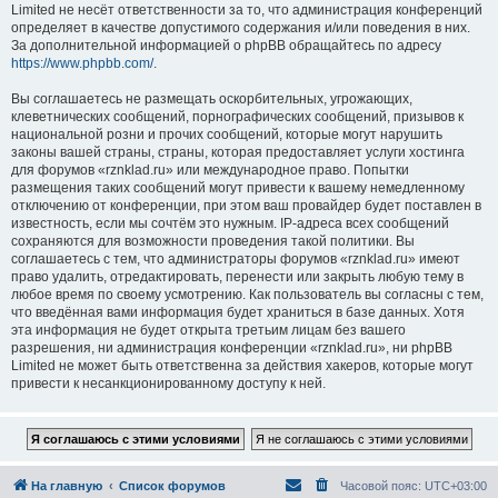
Limited не несёт ответственности за то, что администрация конференций
определяет в качестве допустимого содержания и/или поведения в них.
За дополнительной информацией о phpBB обращайтесь по адресу
https://www.phpbb.com/
.
Вы соглашаетесь не размещать оскорбительных, угрожающих,
клеветнических сообщений, порнографических сообщений, призывов к
национальной розни и прочих сообщений, которые могут нарушить
законы вашей страны, страны, которая предоставляет услуги хостинга
для форумов «rznklad.ru» или международное право. Попытки
размещения таких сообщений могут привести к вашему немедленному
отключению от конференции, при этом ваш провайдер будет поставлен в
известность, если мы сочтём это нужным. IP-адреса всех сообщений
сохраняются для возможности проведения такой политики. Вы
соглашаетесь с тем, что администраторы форумов «rznklad.ru» имеют
право удалить, отредактировать, перенести или закрыть любую тему в
любое время по своему усмотрению. Как пользователь вы согласны с тем,
что введённая вами информация будет храниться в базе данных. Хотя
эта информация не будет открыта третьим лицам без вашего
разрешения, ни администрация конференции «rznklad.ru», ни phpBB
Limited не может быть ответственна за действия хакеров, которые могут
привести к несанкционированному доступу к ней.
На главную
Список форумов
Часовой пояс:
UTC+03:00