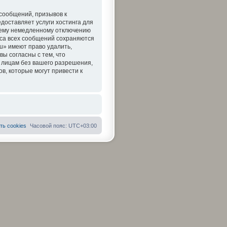
сообщений, призывов к
доставляет услуги хостинга для
ашему немедленному отключению
еса всех сообщений сохраняются
u» имеют право удалить,
ы согласны с тем, что
 лицам без вашего разрешения,
в, которые могут привести к
ть cookies
Часовой пояс:
UTC+03:00