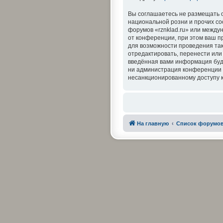
Вы соглашаетесь не размещать 
национальной розни и прочих со
форумов «rznklad.ru» или межд
от конференции, при этом ваш п
для возможности проведения так
отредактировать, перенести или 
введённая вами информация буде
ни администрация конференции «r
несанкционированному доступу к
На главную
Список форумо