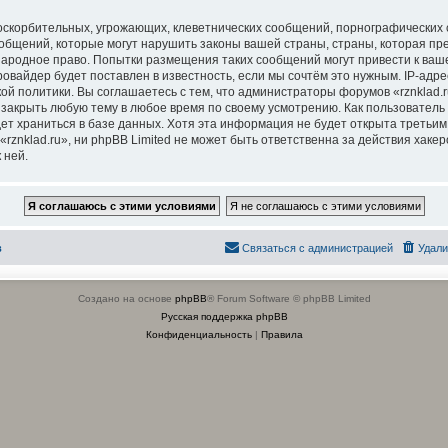
оскорбительных, угрожающих, клеветнических сообщений, порнографических 
общений, которые могут нарушить законы вашей страны, страны, которая пре
ународное право. Попытки размещения таких сообщений могут привести к в
ровайдер будет поставлен в известность, если мы сочтём это нужным. IP-адр
ой политики. Вы соглашаетесь с тем, что администраторы форумов «rznklad.r
закрыть любую тему в любое время по своему усмотрению. Как пользователь в
т храниться в базе данных. Хотя эта информация не будет открыта третьим
znklad.ru», ни phpBB Limited не может быть ответственна за действия хакеро
 ней.
в
Связаться с администрацией
Удали
Создано на основе
phpBB
® Forum Software © phpBB Limited
Русская поддержка phpBB
Конфиденциальность
|
Правила