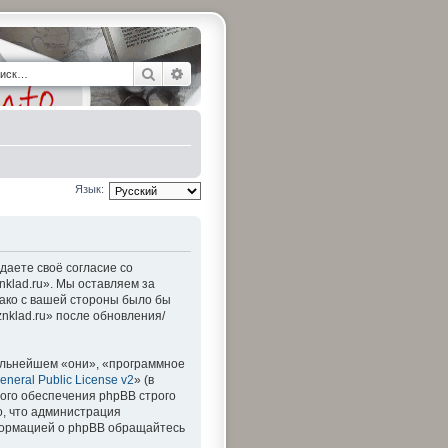
Поиск
Расширенный поиск
Язык:
ждаете своё согласие со
nklad.ru». Мы оставляем за
нако с вашей стороны было бы
nklad.ru» после обновления/
альнейшем «они», «программное
neral Public License v2
» (в
ого обеспечения phpBB строго
о, что администрация
формацией о phpBB обращайтесь