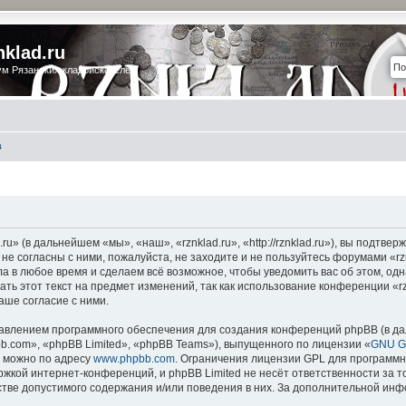
nklad.ru
м Рязанских кладоискателей
в
u» (в дальнейшем «мы», «наш», «rznklad.ru», «http://rznklad.ru»), вы подтвер
е согласны с ними, пожалуйста, не заходите и не пользуйтесь форумами «rz
ла в любое время и сделаем всё возможное, чтобы уведомить вас об этом, од
ть этот текст на предмет изменений, так как использование конференции «rz
аше согласие с ними.
влением программного обеспечения для создания конференций phpBB (в д
.com», «phpBB Limited», «phpBB Teams»), выпущенного по лицензии «
GNU Ge
о можно по адресу
www.phpbb.com
. Ограничения лицензии GPL для программн
ржкой интернет-конференций, и phpBB Limited не несёт ответственности за т
стве допустимого содержания и/или поведения в них. За дополнительной ин