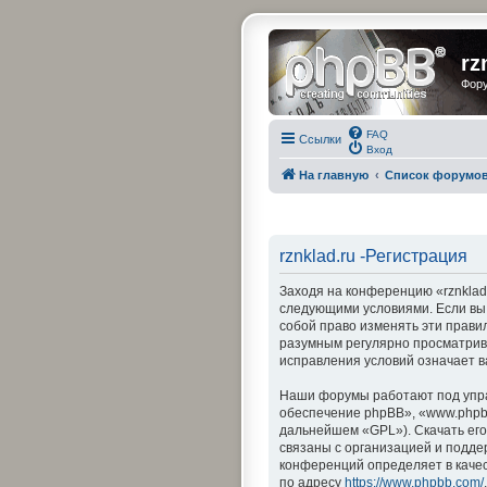
rz
Фору
FAQ
Ссылки
Вход
На главную
Список форумо
rznklad.ru -Регистрация
Заходя на конференцию «rznklad.r
следующими условиями. Если вы н
собой право изменять эти прави
разумным регулярно просматрива
исправления условий означает в
Наши форумы работают под упра
обеспечение phpBB», «www.phpbb
дальнейшем «GPL»). Скачать ег
связаны с организацией и подде
конференций определяет в каче
по адресу
https://www.phpbb.com/
.