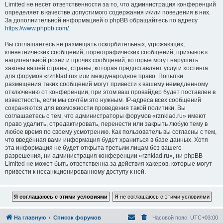
Limited не несёт ответственности за то, что администрация конференций
определяет в качестве допустимого содержания и/или поведения в них.
За дополнительной информацией о phpBB обращайтесь по адресу
https://www.phpbb.com/
.
Вы соглашаетесь не размещать оскорбительных, угрожающих,
клеветнических сообщений, порнографических сообщений, призывов к
национальной розни и прочих сообщений, которые могут нарушить
законы вашей страны, страны, которая предоставляет услуги хостинга
для форумов «rznklad.ru» или международное право. Попытки
размещения таких сообщений могут привести к вашему немедленному
отключению от конференции, при этом ваш провайдер будет поставлен в
известность, если мы сочтём это нужным. IP-адреса всех сообщений
сохраняются для возможности проведения такой политики. Вы
соглашаетесь с тем, что администраторы форумов «rznklad.ru» имеют
право удалить, отредактировать, перенести или закрыть любую тему в
любое время по своему усмотрению. Как пользователь вы согласны с тем,
что введённая вами информация будет храниться в базе данных. Хотя
эта информация не будет открыта третьим лицам без вашего
разрешения, ни администрация конференции «rznklad.ru», ни phpBB
Limited не может быть ответственна за действия хакеров, которые могут
привести к несанкционированному доступу к ней.
На главную
Список форумов
Часовой пояс:
UTC+03:00