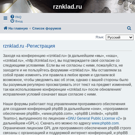
rznklad.ru
FAQ
Вход
П
На главную
Список форумов
о
Язык:
и
rznklad.ru -Регистрация
с
Заходя на конференцию «rznklad.ru» (в дальнейшем «мы», «наш»,
к
«rznklad.ru», «http://rznklad.ru»), вы подтверждаете своё согласие со
следующими условиями. Если вы не согласны с ними, пожалуйста, не
заходите и не пользуйтесь форумами «rznklad.ru». Мы оставляем за
собой право изменять эти правила в любое время и сделаем всё
возможное, чтобы уведомить вас об этом, однако с вашей стороны было
бы разумным регулярно просматривать этот текст на предмет изменений,
так как использование конференции «rznklad.ru» после обновления/
исправления условий означает ваше согласие с ними.
Наши форумы работают под управлением программного обеспечения
для создания конференций phpBB (в дальнейшем «они», «программное
обеспечение phpBB», «www.phpbb.com», «phpBB Limited», «phpBB
Teams»), выпущенного по лицензии «
GNU General Public License v2
» (в
дальнейшем «GPL»). Скачать его можно по адресу
www.phpbb.com
.
Ограничения лицензии GPL для программного обеспечения phpBB строго
связаны с организацией и поддержкой интернет-конференций, и phpBB