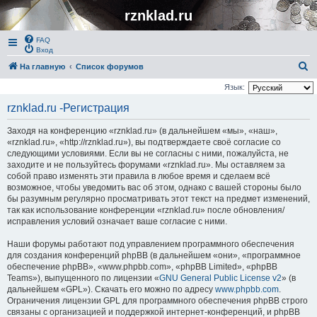
rznklad.ru
FAQ
Вход
П
На главную
Список форумов
о
Язык:
и
rznklad.ru -Регистрация
с
Заходя на конференцию «rznklad.ru» (в дальнейшем «мы», «наш»,
к
«rznklad.ru», «http://rznklad.ru»), вы подтверждаете своё согласие со
следующими условиями. Если вы не согласны с ними, пожалуйста, не
заходите и не пользуйтесь форумами «rznklad.ru». Мы оставляем за
собой право изменять эти правила в любое время и сделаем всё
возможное, чтобы уведомить вас об этом, однако с вашей стороны было
бы разумным регулярно просматривать этот текст на предмет изменений,
так как использование конференции «rznklad.ru» после обновления/
исправления условий означает ваше согласие с ними.
Наши форумы работают под управлением программного обеспечения
для создания конференций phpBB (в дальнейшем «они», «программное
обеспечение phpBB», «www.phpbb.com», «phpBB Limited», «phpBB
Teams»), выпущенного по лицензии «
GNU General Public License v2
» (в
дальнейшем «GPL»). Скачать его можно по адресу
www.phpbb.com
.
Ограничения лицензии GPL для программного обеспечения phpBB строго
связаны с организацией и поддержкой интернет-конференций, и phpBB