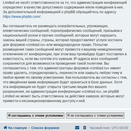
Limited не несёт ответственности за то, что администрация конференций
определяет в качестве допустимого содержания и/или поведения в них.
За дополнительной информацией о phpBB обращайтесь по адресу
https://www.phpbb.com/
.
Вы соглашаетесь не размещать оскорбительных, угрожающих,
клеветнических сообщений, порнографических сообщений, призывов к
национальной розни и прочих сообщений, которые могут нарушить
законы вашей страны, страны, которая предоставляет услуги хостинга
для форумов «rznklad.ru» или международное право. Попытки
размещения таких сообщений могут привести к вашему немедленному
отключению от конференции, при этом ваш провайдер будет поставлен в
известность, если мы сочтём это нужным. IP-адреса всех сообщений
сохраняются для возможности проведения такой политики. Вы
соглашаетесь с тем, что администраторы форумов «rznklad.ru» имеют
право удалить, отредактировать, перенести или закрыть любую тему в
любое время по своему усмотрению. Как пользователь вы согласны с тем,
что введённая вами информация будет храниться в базе данных. Хотя
эта информация не будет открыта третьим лицам без вашего
разрешения, ни администрация конференции «rznklad.ru», ни phpBB
Limited не может быть ответственна за действия хакеров, которые могут
привести к несанкционированному доступу к ней.
На главную
Список форумов
Часовой пояс:
UTC+03:00