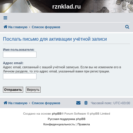
rznklad.ru
П
На главную
Список форумов
о
Послать письмо для активации учётной записи
и
с
Имя пользователя:
к
Адрес email:
Адрес email, связанный с вашей учётной записью. Если вы не изменили его в
Личном разделе, то это адрес email, указанный вами при регистрации.
На главную
Список форумов
Часовой пояс:
UTC+03:00
Создано на основе
phpBB
® Forum Software © phpBB Limited
Русская поддержка phpBB
Конфиденциальность
|
Правила