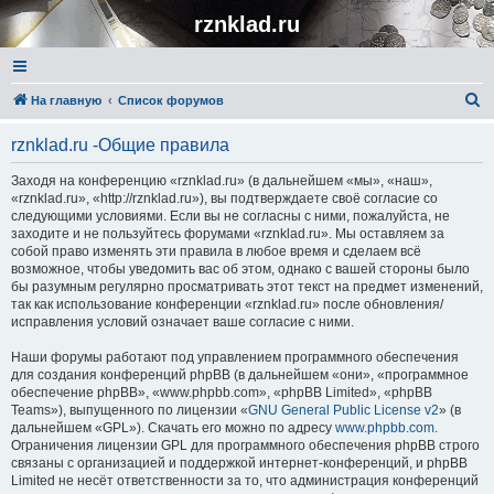
rznklad.ru
П
На главную
Список форумов
о
rznklad.ru -Общие правила
и
с
Заходя на конференцию «rznklad.ru» (в дальнейшем «мы», «наш»,
«rznklad.ru», «http://rznklad.ru»), вы подтверждаете своё согласие со
к
следующими условиями. Если вы не согласны с ними, пожалуйста, не
заходите и не пользуйтесь форумами «rznklad.ru». Мы оставляем за
собой право изменять эти правила в любое время и сделаем всё
возможное, чтобы уведомить вас об этом, однако с вашей стороны было
бы разумным регулярно просматривать этот текст на предмет изменений,
так как использование конференции «rznklad.ru» после обновления/
исправления условий означает ваше согласие с ними.
Наши форумы работают под управлением программного обеспечения
для создания конференций phpBB (в дальнейшем «они», «программное
обеспечение phpBB», «www.phpbb.com», «phpBB Limited», «phpBB
Teams»), выпущенного по лицензии «
GNU General Public License v2
» (в
дальнейшем «GPL»). Скачать его можно по адресу
www.phpbb.com
.
Ограничения лицензии GPL для программного обеспечения phpBB строго
связаны с организацией и поддержкой интернет-конференций, и phpBB
Limited не несёт ответственности за то, что администрация конференций