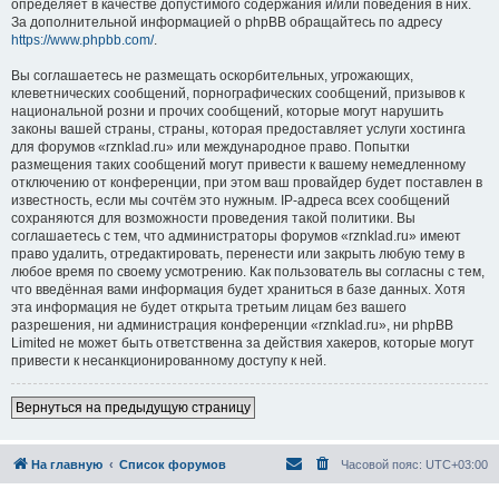
определяет в качестве допустимого содержания и/или поведения в них.
За дополнительной информацией о phpBB обращайтесь по адресу
https://www.phpbb.com/
.
Вы соглашаетесь не размещать оскорбительных, угрожающих,
клеветнических сообщений, порнографических сообщений, призывов к
национальной розни и прочих сообщений, которые могут нарушить
законы вашей страны, страны, которая предоставляет услуги хостинга
для форумов «rznklad.ru» или международное право. Попытки
размещения таких сообщений могут привести к вашему немедленному
отключению от конференции, при этом ваш провайдер будет поставлен в
известность, если мы сочтём это нужным. IP-адреса всех сообщений
сохраняются для возможности проведения такой политики. Вы
соглашаетесь с тем, что администраторы форумов «rznklad.ru» имеют
право удалить, отредактировать, перенести или закрыть любую тему в
любое время по своему усмотрению. Как пользователь вы согласны с тем,
что введённая вами информация будет храниться в базе данных. Хотя
эта информация не будет открыта третьим лицам без вашего
разрешения, ни администрация конференции «rznklad.ru», ни phpBB
Limited не может быть ответственна за действия хакеров, которые могут
привести к несанкционированному доступу к ней.
Вернуться на предыдущую страницу
На главную
Список форумов
Часовой пояс:
UTC+03:00