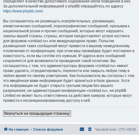
определяет в качестве допустимого содержания и/или поведения в них.
За дополнительной информацией о phpBB обращайтесь по адресу
https://www.phpbb.com/
.
Вы соглашаетесь не размещать оскорбительных, угрожающих,
клеветнических сообщений, порнографических сообщений, призывов к
национальной розни и прочих сообщений, которые могут нарушить
законы вашей страны, страны, которая предоставляет услуги хостинга
для форумов «rznklad.ru» или международное право. Попытки
размещения таких сообщений могут привести к вашему немедленному
отключению от конференции, при этом ваш провайдер будет поставлен в
известность, если мы сочтём это нужным. IP-адреса всех сообщений
сохраняются для возможности проведения такой политики. Вы
соглашаетесь с тем, что администраторы форумов «rznklad.ru» имеют
право удалить, отредактировать, перенести или закрыть любую тему в
любое время по своему усмотрению. Как пользователь вы согласны с тем,
что введённая вами информация будет храниться в базе данных. Хотя
эта информация не будет открыта третьим лицам без вашего
разрешения, ни администрация конференции «rznklad.ru», ни phpBB
Limited не может быть ответственна за действия хакеров, которые могут
привести к несанкционированному доступу к ней.
Вернуться на предыдущую страницу
На главную
Список форумов
Часовой пояс:
UTC+03:00