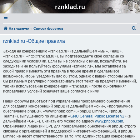
rznklad.ru
П
На главную
Список форумов
о
rznklad.ru -Общие правила
и
с
Заходя на конференцию «rznklad.ru» (в дальнейшем «мы», «наш»,
«rznklad.ru», «http://rznklad.ru»), вы подтверждаете своё согласие со
к
следующими условиями. Если вы не согласны с ними, пожалуйста, не
заходите и не пользуйтесь форумами «rznklad.ru». Мы оставляем за
собой право изменять эти правила в любое время и сделаем всё
возможное, чтобы уведомить вас об этом, однако с вашей стороны было
бы разумным регулярно просматривать этот текст на предмет изменений,
так как использование конференции «rznklad.ru» после обновления/
исправления условий означает ваше согласие с ними.
Наши форумы работают под управлением программного обеспечения
для создания конференций phpBB (в дальнейшем «они», «программное
обеспечение phpBB», «www.phpbb.com», «phpBB Limited», «phpBB
Teams»), выпущенного по лицензии «
GNU General Public License v2
» (в
дальнейшем «GPL»). Скачать его можно по адресу
www.phpbb.com
.
Ограничения лицензии GPL для программного обеспечения phpBB строго
связаны с организацией и поддержкой интернет-конференций, и phpBB
Limited не несёт ответственности за то, что администрация конференций