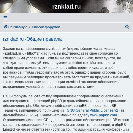
rznklad.ru
П
На главную
Список форумов
о
rznklad.ru -Общие правила
и
с
Заходя на конференцию «rznklad.ru» (в дальнейшем «мы», «наш»,
«rznklad.ru», «http://rznklad.ru»), вы подтверждаете своё согласие со
к
следующими условиями. Если вы не согласны с ними, пожалуйста, не
заходите и не пользуйтесь форумами «rznklad.ru». Мы оставляем за
собой право изменять эти правила в любое время и сделаем всё
возможное, чтобы уведомить вас об этом, однако с вашей стороны было
бы разумным регулярно просматривать этот текст на предмет изменений,
так как использование конференции «rznklad.ru» после обновления/
исправления условий означает ваше согласие с ними.
Наши форумы работают под управлением программного обеспечения
для создания конференций phpBB (в дальнейшем «они», «программное
обеспечение phpBB», «www.phpbb.com», «phpBB Limited», «phpBB
Teams»), выпущенного по лицензии «
GNU General Public License v2
» (в
дальнейшем «GPL»). Скачать его можно по адресу
www.phpbb.com
.
Ограничения лицензии GPL для программного обеспечения phpBB строго
связаны с организацией и поддержкой интернет-конференций, и phpBB
Limited не несёт ответственности за то, что администрация конференций