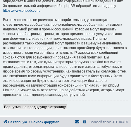
определяет в качестве допустимого содержания и/или поведения в них.
За дополнительной информацией о phpBB обращайтесь по адресу
https://www.phpbb.com/
.
Вы соглашаетесь не размещать оскорбительных, угрожающих,
клеветнических сообщений, порнографических сообщений, призывов к
национальной розни и прочих сообщений, которые могут нарушить
законы вашей страны, страны, которая предоставляет услуги хостинга
для форумов «rznklad.ru» или международное право. Попытки
размещения таких сообщений могут привести к вашему немедленному
отключению от конференции, при этом ваш провайдер будет поставлен в
известность, если мы сочтём это нужным. IP-адреса всех сообщений
сохраняются для возможности проведения такой политики. Вы
соглашаетесь с тем, что администраторы форумов «rznklad.ru» имеют
право удалить, отредактировать, перенести или закрыть любую тему в
любое время по своему усмотрению. Как пользователь вы согласны с тем,
что введённая вами информация будет храниться в базе данных. Хотя
эта информация не будет открыта третьим лицам без вашего
разрешения, ни администрация конференции «rznklad.ru», ни phpBB
Limited не может быть ответственна за действия хакеров, которые могут
привести к несанкционированному доступу к ней.
Вернуться на предыдущую страницу
На главную
Список форумов
Часовой пояс:
UTC+03:00