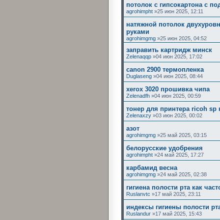
потолок с гипсокартона с по
agrohimpht
»25 июн 2025, 12:11
натяжной потолок двухуров
руками
agrohimgmg
»25 июн 2025, 04:52
заправить картридж минск
Zelenaqqp
»04 июн 2025, 17:02
canon 2900 термопленка
Duglaseng
»04 июн 2025, 08:44
xerox 3020 прошивка чипа
Zelenadfh
»04 июн 2025, 00:59
тонер для принтера ricoh sp
Zelenaxzy
»03 июн 2025, 00:02
азот
agrohimgmg
»25 май 2025, 03:15
белорусские удобрения
agrohimpht
»24 май 2025, 17:27
карбамид весна
agrohimgmg
»24 май 2025, 02:38
гигиена полости рта как част
Ruslanvtc
»17 май 2025, 23:11
индексы гигиены полости рт
Ruslandur
»17 май 2025, 15:43