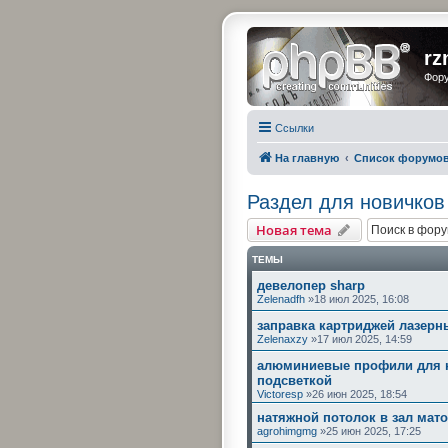
rz
Фору
Ссылки
На главную
Список форумо
Раздел для новичков
Новая тема
ТЕМЫ
девелопер sharp
Zelenadfh
»18 июл 2025, 16:08
заправка картриджей лазерн
Zelenaxzy
»17 июл 2025, 14:59
алюминиевые профили для н
подсветкой
Victoresp
»26 июн 2025, 18:54
натяжной потолок в зал мат
agrohimgmg
»25 июн 2025, 17:25