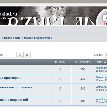
nklad.ru
м Рязанских кладоискателей
в
Всяко-разно
Раздел для новичков
Поиск
Расширенный поиск
285 тем
ОТВЕТЫ
ПРОСМОТРЫ
ПОСЛЕД
Zelenadfh
0
750
18 июл 20
ых принтеров
Zelenaxz
0
444
17 июл 20
атяжных потолков с
Victoresp
0
542
26 июн 20
овый с подсветкой
agrohimg
0
491
25 июн 20