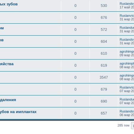
ных зубов
Ruslands
0
530
17 май 20
Ruslanvt
0
676
31 мар 20
ом
Ruslandu
0
572
31 мар 20
ов
Ruslands
0
604
31 мар 20
agrohimg
0
610
09 мар 20
зяйства
agrohimp
0
619
08 мар 20
agrohimg
0
3547
08 мар 20
Ruslanvt
0
679
07 мар 20
удаления
Ruslandu
0
690
07 мар 20
убов на имплантах
Ruslands
0
657
06 мар 20
285 тем