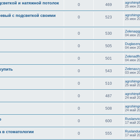
дсветкой и натяжной потолок
agrohimp
0
469
25 июн 20
невый с подсветкой своими
agrohimg
0
523
25 июн 20
Zelenaqq
0
530
04 июн 20
Duglasen
0
505
04 июн 20
Zelenadfh
0
501
04 июн 20
 купить
Zelenaxz
0
543
03 июн 20
agrohimg
0
510
25 май 20
agrohimp
0
487
24 май 20
agrohimg
0
508
24 май 20
о
Ruslanvt
0
600
17 май 20
а в стоматологии
Ruslandu
0
555
17 май 20