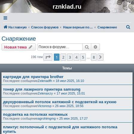
rznklad.ru
П
На главную
Список форумов
Наши верные помощники
Снаряжение
о
Снаряжение
и
Поиск
Расширенный пои
Новая тема
с
к
Страница
1
из
8
1
2
3
4
5
8
След.
196 тем
…
Темы
картридж для принтера brother
Последнее сообщение
Zelenadfh
«
18 июл 2025, 16:10
тонер для лазерного принтера samsung
Последнее сообщение
Zelenaxzy
«
17 июл 2025, 15:01
двухуровневый потолок натяжной с подсветкой на кухню
Последнее сообщение
Victoresp
«
26 июн 2025, 18:56
подсветка на потолках натяжных
Последнее сообщение
agrohimgmg
«
25 июн 2025, 17:27
плинтус потолочный с подсветкой для натяжного потолка
купить