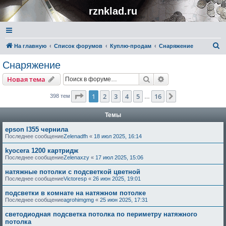
rznklad.ru
П
На главную
Список форумов
Куплю-продам
Снаряжение
о
Снаряжение
и
Поиск
Расширенный пои
Новая тема
с
к
Страница
1
из
16
1
2
3
4
5
16
След.
398 тем
…
Темы
epson l355 чернила
Последнее сообщение
Zelenadfh
«
18 июл 2025, 16:14
kyocera 1200 картридж
Последнее сообщение
Zelenaxzy
«
17 июл 2025, 15:06
натяжные потолки с подсветкой цветной
Последнее сообщение
Victoresp
«
26 июн 2025, 19:01
подсветки в комнате на натяжном потолке
Последнее сообщение
agrohimgmg
«
25 июн 2025, 17:31
светодиодная подсветка потолка по периметру натяжного
потолка