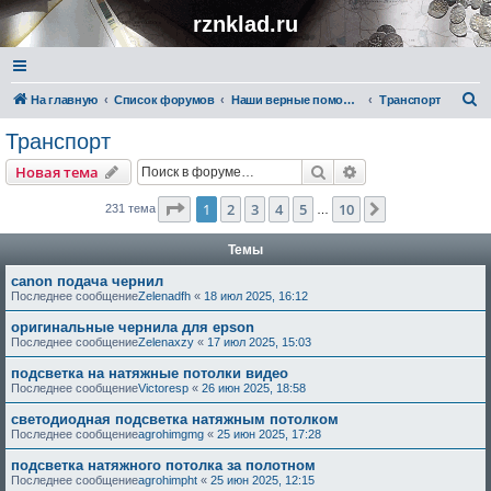
rznklad.ru
П
На главную
Список форумов
Наши верные помощники
Транспорт
о
Транспорт
и
Поиск
Расширенный пои
Новая тема
с
к
Страница
1
из
10
1
2
3
4
5
10
След.
231 тема
…
Темы
canon подача чернил
Последнее сообщение
Zelenadfh
«
18 июл 2025, 16:12
оригинальные чернила для epson
Последнее сообщение
Zelenaxzy
«
17 июл 2025, 15:03
подсветка на натяжные потолки видео
Последнее сообщение
Victoresp
«
26 июн 2025, 18:58
светодиодная подсветка натяжным потолком
Последнее сообщение
agrohimgmg
«
25 июн 2025, 17:28
подсветка натяжного потолка за полотном
Последнее сообщение
agrohimpht
«
25 июн 2025, 12:15