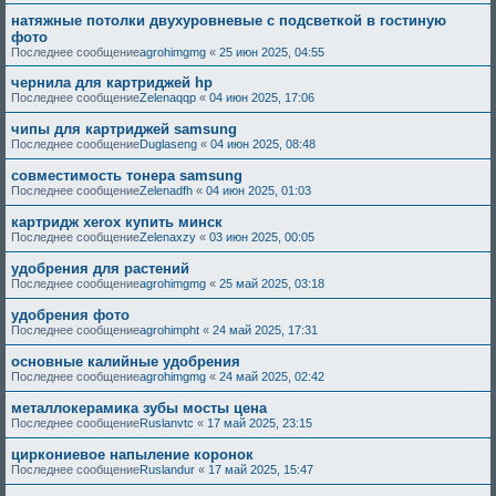
натяжные потолки двухуровневые с подсветкой в гостиную
фото
Последнее сообщение
agrohimgmg
«
25 июн 2025, 04:55
чернила для картриджей hp
Последнее сообщение
Zelenaqqp
«
04 июн 2025, 17:06
чипы для картриджей samsung
Последнее сообщение
Duglaseng
«
04 июн 2025, 08:48
совместимость тонера samsung
Последнее сообщение
Zelenadfh
«
04 июн 2025, 01:03
картридж xerox купить минск
Последнее сообщение
Zelenaxzy
«
03 июн 2025, 00:05
удобрения для растений
Последнее сообщение
agrohimgmg
«
25 май 2025, 03:18
удобрения фото
Последнее сообщение
agrohimpht
«
24 май 2025, 17:31
основные калийные удобрения
Последнее сообщение
agrohimgmg
«
24 май 2025, 02:42
металлокерамика зубы мосты цена
Последнее сообщение
Ruslanvtc
«
17 май 2025, 23:15
циркониевое напыление коронок
Последнее сообщение
Ruslandur
«
17 май 2025, 15:47