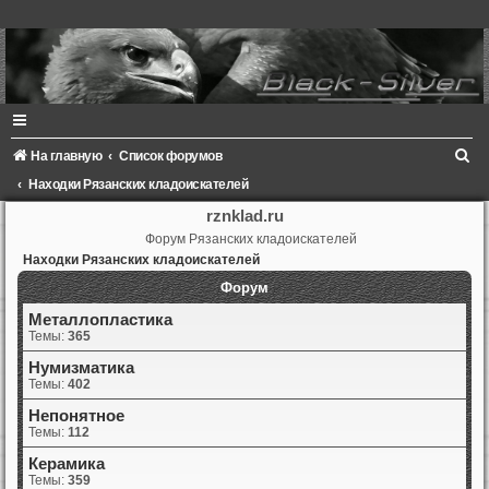
П
На главную
Список форумов
о
Находки Рязанских кладоискателей
и
rznklad.ru
Форум Рязанских кладоискателей
с
Находки Рязанских кладоискателей
к
Форум
Металлопластика
Темы:
365
Нумизматика
Темы:
402
Непонятное
Темы:
112
Керамика
Темы:
359