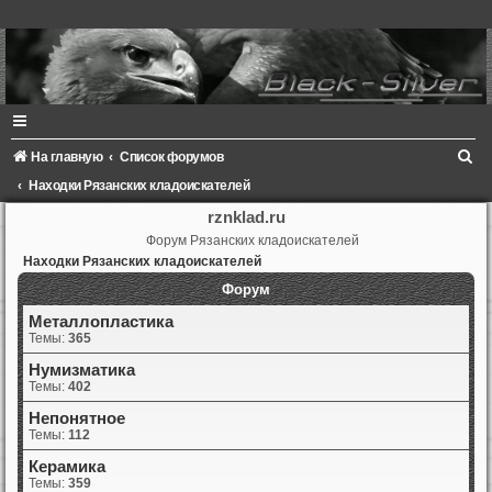
П
На главную
Список форумов
о
Находки Рязанских кладоискателей
и
rznklad.ru
Форум Рязанских кладоискателей
с
Находки Рязанских кладоискателей
к
Форум
Металлопластика
Темы:
365
Нумизматика
Темы:
402
Непонятное
Темы:
112
Керамика
Темы:
359