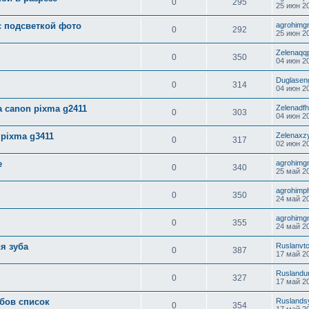
0
295
25 июн 20
с подсветкой фото
agrohimg
0
292
25 июн 20
Zelenaqq
0
350
04 июн 20
Duglasen
0
314
04 июн 20
 canon pixma g2411
Zelenadfh
0
303
04 июн 20
 pixma g3411
Zelenaxz
0
317
02 июн 20
е
agrohimg
0
340
25 май 20
agrohimp
0
350
24 май 20
agrohimg
0
355
24 май 20
я зуба
Ruslanvt
0
387
17 май 20
Ruslandu
0
327
17 май 20
бов список
Ruslands
0
354
17 май 20