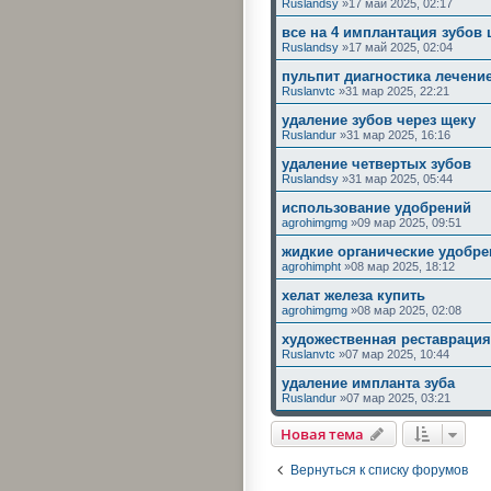
Ruslandsy
»17 май 2025, 02:17
все на 4 имплантация зубов
Ruslandsy
»17 май 2025, 02:04
пульпит диагностика лечени
Ruslanvtc
»31 мар 2025, 22:21
удаление зубов через щеку
Ruslandur
»31 мар 2025, 16:16
удаление четвертых зубов
Ruslandsy
»31 мар 2025, 05:44
использование удобрений
agrohimgmg
»09 мар 2025, 09:51
жидкие органические удобре
agrohimpht
»08 мар 2025, 18:12
хелат железа купить
agrohimgmg
»08 мар 2025, 02:08
художественная реставрация
Ruslanvtc
»07 мар 2025, 10:44
удаление импланта зуба
Ruslandur
»07 мар 2025, 03:21
Новая тема
Вернуться к списку форумов