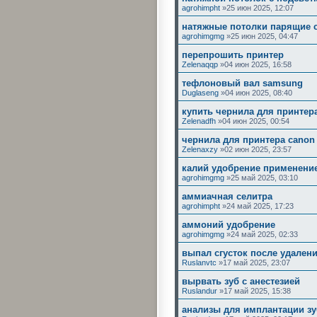
agrohimpht
»25 июн 2025, 12:07
натяжные потолки парящие 
agrohimgmg
»25 июн 2025, 04:47
перепрошить принтер
Zelenaqqp
»04 июн 2025, 16:58
тефлоновый вал samsung
Duglaseng
»04 июн 2025, 08:40
купить чернила для принтера
Zelenadfh
»04 июн 2025, 00:54
чернила для принтера canon
Zelenaxzy
»02 июн 2025, 23:57
калий удобрение применени
agrohimgmg
»25 май 2025, 03:10
аммиачная селитра
agrohimpht
»24 май 2025, 17:23
аммоний удобрение
agrohimgmg
»24 май 2025, 02:33
выпал сгусток после удалени
Ruslanvtc
»17 май 2025, 23:07
вырвать зуб с анестезией
Ruslandur
»17 май 2025, 15:38
анализы для имплантации зу