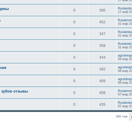
 цены
Ruslands
0
300
17 май 20
е
Ruslanvt
0
452
31 мар 20
Ruslandu
0
347
31 мар 20
Ruslands
0
358
31 мар 20
agrohimg
0
434
09 мар 20
ния
agrohimp
0
392
08 мар 20
agrohimg
0
409
08 мар 20
 зубов отзывы
Ruslanvt
0
458
07 мар 20
Ruslandu
0
435
07 мар 20
365 тем