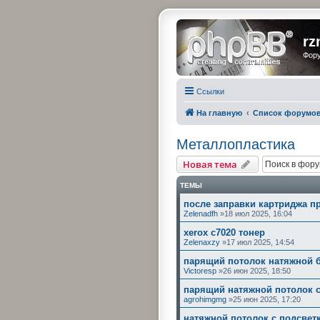
rz
Фору
Ссылки
На главную
Список форумо
Металлопластика
Новая тема
ТЕМЫ
после заправки картриджа п
Zelenadfh
»18 июл 2025, 16:04
xerox c7020 тонер
Zelenaxzy
»17 июл 2025, 14:54
парящий потолок натяжной б
Victoresp
»26 июн 2025, 18:50
парящий натяжной потолок с
agrohimgmg
»25 июн 2025, 17:20
натяжной потолок с подсветк