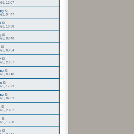
25, 12:07
mg
25, 04:47
p
25, 16:58
g
25, 08:40
25, 00:54
y
25, 23:57
mg
25, 03:10
ht
25, 17:23
mg
25, 02:33
c
25, 23:07
r
25, 15:38
y
25, 02:17