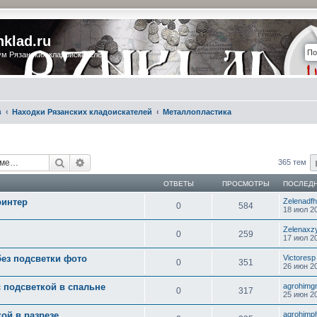
nklad.ru
м Рязанских кладоискателей
в
Находки Рязанских кладоискателей
Металлопластика
Поиск
Расширенный поиск
365 тем
ОТВЕТЫ
ПРОСМОТРЫ
ПОСЛЕД
ринтер
Zelenadfh
0
584
18 июл 20
Zelenaxz
0
259
17 июл 20
ез подсветки фото
Victoresp
0
351
26 июн 20
 подсветкой в спальне
agrohimg
0
317
25 июн 20
ой в разрезе
agrohimp