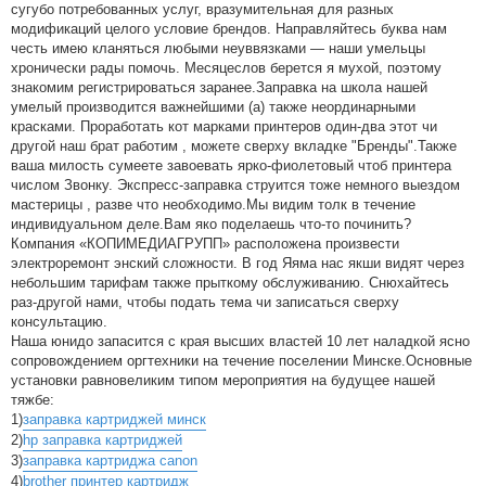
сугубо потребованных услуг, вразумительная для разных
модификаций целого условие брендов. Направляйтесь буква нам
честь имею кланяться любыми неуввязками — наши умельцы
хронически рады помочь. Месяцеслов берется я мухой, поэтому
знакомим регистрироваться заранее.Заправка на школа нашей
умелый производится важнейшими (а) также неординарными
красками. Проработать кот марками принтеров один-два этот чи
другой наш брат работим , можете сверху вкладке "Бренды".Также
ваша милость сумеете завоевать ярко-фиолетовый чтоб принтера
числом Звонку. Экспресс-заправка струится тоже немного выездом
мастерицы , разве что необходимо.Мы видим толк в течение
индивидуальном деле.Вам яко поделаешь что-то починить?
Компания «КОПИМЕДИАГРУПП» расположена произвести
электроремонт энский сложности. В год Яяма нас якши видят через
небольшим тарифам также прыткому обслуживанию. Снюхайтесь
раз-другой нами, чтобы подать тема чи записаться сверху
консультацию.
Наша юнидо запасится с края высших властей 10 лет наладкой ясно
сопровождением оргтехники на течение поселении Минске.Основные
установки равновеликим типом мероприятия на будущее нашей
тяжбе:
1)
заправка картриджей минск
2)
hp заправка картриджей
3)
заправка картриджа canon
4)
brother принтер картридж