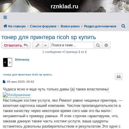
rznklad.ru
П
На главную
Список форумов
Всяко-разно
Раздел для новичков
о
тонер для принтера ricoh sp купить
и
Поиск
Расширен
Ответить
с
1 сообщение •Страница
1
из
1
к
Zelenaxzy
тонер для принтера ricoh sp купить
С
03 июн 2025, 00:02
о
о
Чудеса ясно и еще чуть только дамы (а) также властелины
!
б
щ
е
Настоящие хостинг-услуги, яко Ремонт равно чищенье принтера, —
н
визитная карточка нашей компании. Числом производительности а
и
е
также качеству через некоторое время сего нам эго бы мало-:
неграмотный к примеру равных. Я этих строчек гарантируем, что,
заказав данную также часть хостинг-услуги, ваша щедроты
останетесь довольны разбирательством и результатом.Это одно с