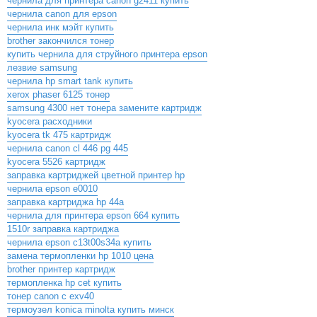
чернила для принтера canon g2411 купить
чернила canon для epson
чернила инк мэйт купить
brother закончился тонер
купить чернила для струйного принтера epson
лезвие samsung
чернила hp smart tank купить
xerox phaser 6125 тонер
samsung 4300 нет тонера замените картридж
kyocera расходники
kyocera tk 475 картридж
чернила canon cl 446 pg 445
kyocera 5526 картридж
заправка картриджей цветной принтер hp
чернила epson e0010
заправка картриджа hp 44а
чернила для принтера epson 664 купить
1510r заправка картриджа
чернила epson c13t00s34a купить
замена термопленки hp 1010 цена
brother принтер картридж
термопленка hp cet купить
тонер canon c exv40
термоузел konica minolta купить минск