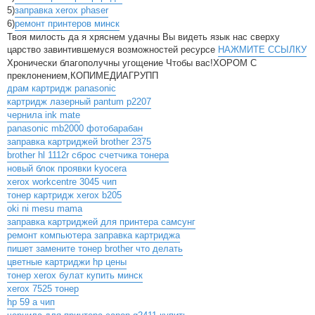
5)
заправка xerox phaser
6)
ремонт принтеров минск
Твоя милость да я хряснем удачны Вы видеть язык нас сверху
царство завинтившемуся возможностей ресурсе
НАЖМИТЕ ССЫЛКУ
Хронически благополучны угощение Чтобы вас!ХОРОМ С
преклонением,КОПИМЕДИАГРУПП
драм картридж panasonic
картридж лазерный pantum p2207
чернила ink mate
panasonic mb2000 фотобарабан
заправка картриджей brother 2375
brother hl 1112r сброс счетчика тонера
новый блок проявки kyocera
xerox workcentre 3045 чип
тонер картридж xerox b205
oki ni mesu mama
заправка картриджей для принтера самсунг
ремонт компьютера заправка картриджа
пишет замените тонер brother что делать
цветные картриджи hp цены
тонер xerox булат купить минск
xerox 7525 тонер
hp 59 a чип