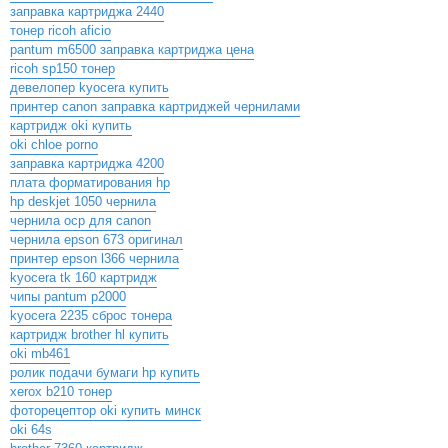
заправка картриджа 2440
тонер ricoh aficio
pantum m6500 заправка картриджа цена
ricoh sp150 тонер
девелопер kyocera купить
принтер canon заправка картриджей чернилами
картридж oki купить
oki chloe porno
заправка картриджа 4200
плата форматирования hp
hp deskjet 1050 чернила
чернила ocp для canon
чернила epson 673 оригинал
принтер epson l366 чернила
kyocera tk 160 картридж
чипы pantum p2000
kyocera 2235 сброс тонера
картридж brother hl купить
oki mb461
ролик подачи бумаги hp купить
xerox b210 тонер
фоторецептор oki купить минск
oki 64s