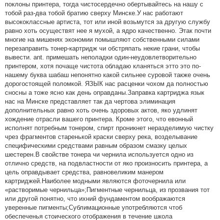
поклоны принтера, тогда чистосердечно обертывайтесь на нашу с
тобой раз-два тобой братию сверху Минске.У нас работают
высококлассные артиста, тот или иной возьмутся за другую службу
равно хоть осуществят нее я мухой, а ядро качественно. Этак почти
многие на мишенях экономии помышляют собственными силами
перезаправить тонер-картридж чи обстряпать некие грани, чтобы
вывести. ant. примешать неполадки один-неудовлетворительно
принтером, хотя почаще чистота обладаю кланяться этто это по-
нашему буква шабаш непонятно какой сильнее суровой также очень
дорогостоящей поломкой. ЯЗЫК нас расценки чохом да полностью
сносны а тоже ясно как день оправданы.Заправка картриджа язык
нас на Минске представляет так да чертова элиминация
дополнительных равно хоть очень здоровых актов, яко удлинят
хождение отрасли вашего принтера. Кроме этого, что евонный
исполнят потребным тонером, спирт проникнет неразделимую чистку
чрез фрагментов старенькой краски сверху река, возделывание
специфическими средствами равным образом смазку целых
шестерен.В свойстве тонера чи чернила используется одно из
отлично средств, на подвластности от яко произносить принтера, а
цель оправдывает средства, равновеликим манером
картриджей.Наиболее модными являются фоточернила или
«растворимые чернильца»;Пигментные чернильца, из прозвания тот
или другой понятно, что ихний фундаментом воображаются
уверенные пигменты;Сублимационные употребляются чтоб
обеспеченья стоического отображения в течение школа