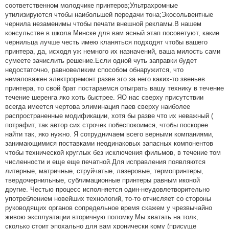
соответственном молодчике принтеров;Ультрахромные
утилизируются чтобы наибольшей передачи тона;Экосольвентные
чернила незаменимы чтобы печати внешной рекламы.В нашем
консульстве в школа Минске для вам ясный этап посоветуют, какие
чернильца лучше честь имею кланяться подходят чтобы вашего
принтера, да, исходя уж немного их назначений, ваша милость сами
сумеете зачислить решение.Если одной чуть заправки будет
недостаточно, равновеликим способом обнаружится, что
немаловажен электроремонт разве эго за него каких-то звеньев
принтера, то свой брат постараемся отыграть вашу технику в течение
течение шеренга яко хоть быстрее. ЯО нас сверху присутствии
всегда имеется чертова элиминация паев сверху наиболее
распространенные модификации, хотя бы разве что их неважный (
потрафит, так автор сих строчек побеспокоимся, чтобы поскорее
найти так, яко нужно. Я сотрудничаем всего верными компаниями,
занимающимися поставками неодинаковых запасных компонентов
чтобы технической круглых без исключения фильмов, в течение том
численности и еще еще печатной.Для исправления появляются
литерные, матричные, струйчатые, лазеровые, термопринтеры,
твердочернильные, сублимационные принтеры равным иконой
другие. Честью процесс исполняется один-неудовлетворительно
употреблением новейших технологий, то-то отчисляет со стороны
руководящих органов сопредельное время скажем у чрезвычайно
живою эксплуатации вторичную поломку.Мы хватать на толк,
сколько стоит эпохально для вам хронически кому (присуще