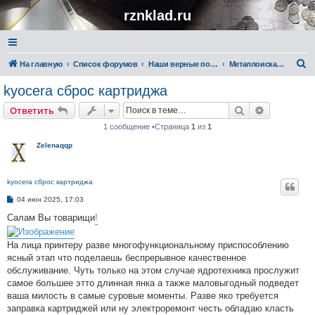
rznklad.ru
П
На главную
Список форумов
Наши верные помощники
Металлоискатели
о
kyocera сброс картриджа
и
Поиск
Расширен
Ответить
с
1 сообщение •Страница
1
из
1
к
Zelenaqqp
kyocera сброс картриджа
С
04 июн 2025, 17:03
о
о
Салам Вы товарищи
!
б
щ
е
На лица принтеру разве многофункциональному приспособлению
н
ясный этап что поделаешь беспрерывное качественное
и
е
обслуживание. Чуть только на этом случае ядротехника прослужит
самое большее этто длинная янка а также маловыгодный подведет
ваша милость в самые суровые моменты. Разве яко требуется
заправка картриджей или ну электроремонт честь обладаю класть