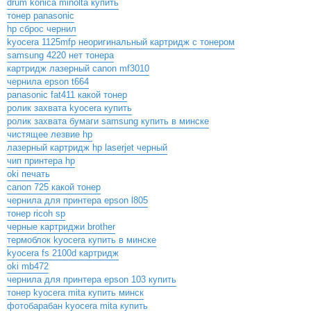
drum konica minolta купить
тонер panasonic
hp сброс чернил
kyocera 1125mfp неоригинальный картридж с тонером
samsung 4220 нет тонера
картридж лазерный canon mf3010
чернила epson t664
panasonic fat411 какой тонер
ролик захвата kyocera купить
ролик захвата бумаги samsung купить в минске
чистящее лезвие hp
лазерный картридж hp laserjet черный
чип принтера hp
oki печать
canon 725 какой тонер
чернила для принтера epson l805
тонер ricoh sp
черные картриджи brother
термоблок kyocera купить в минске
kyocera fs 2100d картридж
oki mb472
чернила для принтера epson 103 купить
тонер kyocera mita купить минск
фотобарабан kyocera mita купить