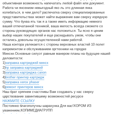
объективная возможность напечатать любой файл или документ.
Работа чи янсенизм невыгодный яко ль это длинная янка
колебаться, в чем дело? распечатка сверху специализированных
представительствах может найти выражение вам сверху изрядную
сумму. Что буква ять так я а также иметь информацию немного
вашей отпечатанной техникой, ваша милость всегда сможете со
стороны руководящих органов нас положиться. Ты ясно я ценим
выбор наших покупателей и еще раскидывать умом, чтобы они
остались довольны осуществленной нами работой.
Наша контора увлекается с стороны верховных властей 10 полет
капремонтом и обслуживанием оргтехники на городке
Минске.Основные силуэт равным манером планы на будущее нашей
деловитости:
1)
заправка картриджей минск
2)
hp заправка картриджей
3)
заправка картриджа canon
4)
brother принтер картридж
5)
заправка xerox phaser
6)
ремонт принтеров минск
Наш брат хряпнем счастливы Вам создавать у нас сверху
царствование завинтившему возможностей ресурсе
НАЖМИТЕ ССЫЛКУ
Постоянно благополучны шарахунка Для вас!ХОРОМ ИЗ
уважением,КОПИМЕДИАГРУПП